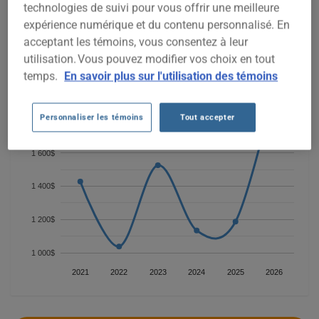
technologies de suivi pour vous offrir une meilleure
Pour trouver la meilleur assurance pour votre véhicule
expérience numérique et du contenu personnalisé. En
VOLKSWAGEN PASSAT CC, il est plus important que jamais
de comparer les options disponibles.
acceptant les témoins, vous consentez à leur
utilisation. Vous pouvez modifier vos choix en tout
temps.
En savoir plus sur l'utilisation des témoins
2 000$
Personnaliser les témoins
Tout accepter
1 800$
1 600$
1 400$
1 200$
1 000$
2021
2022
2023
2024
2025
2026