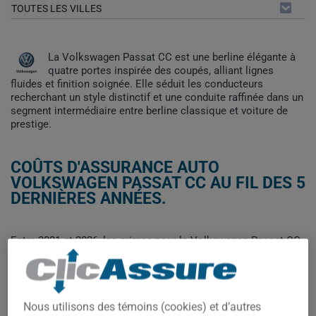
TOUTES LES VILLES
La Volkswagen Passat CC est une berline élégante à
quatre portes inspirée des coupés, alliant lignes
fluides et finition soignée. Elle séduit les conducteurs
recherchant un style distinctif et une conduite raffinée dans un
segment intermédiaire entre berline classique et voiture de
prestige.
COÛTS D'ASSURANCE AUTO
VOLKSWAGEN PASSAT CC AU FIL DES 5
DERNIÈRES ANNÉES.
Entre 2021 et 2026, les primes pour la Volkswagen Passat CC
fluctuent fortement, passant de 1428 $ à 1038 $, puis
remontant à 1526 $, redescendant à 1134 $ et 1187 $, avant de
bondir à 1989 $. Cette volatilité suggère des variations
importantes liées à l'évolution du marché plutôt qu'une
Nous utilisons des témoins (cookies) et d’autres
tendance linéaire.