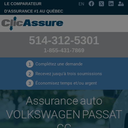
LE COMPARATEUR
EN
D'ASSURANCE #1 AU QUÉBEC
514-312-5301
1-855-431-7869
Complétez une demande
1
Recevez jusqu'à trois soumissions
2
Économisez temps et/ou argent
3
Assurance auto
VOLKSWAGEN PASSAT