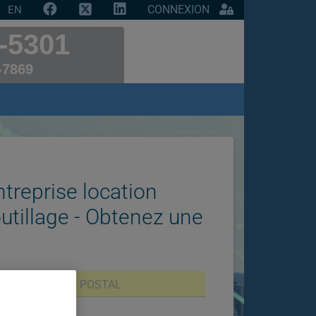
CONNEXION
EN
-5301
-7869
treprise location
'outillage - Obtenez une