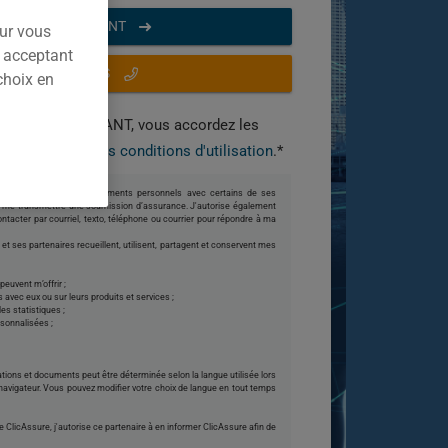
UTER MAINTENANT
our vous
n acceptant
U APPELEZ-NOUS
choix en
BUTER MAINTENANT, vous accordez les
s et
acceptez nos conditions d'utilisation
.*
et à partager mes renseignements personnels avec certains de ses
de me transmettre une soumission d’assurance. J'autorise également
ntacter par courriel, texto, téléphone ou courrier pour répondre à ma
t ses partenaires recueillent, utilisent, partagent et conservent mes
peuvent m’offrir ;
 avec eux ou sur leurs produits et services ;
es statistiques ;
sonnalisées ;
tions et documents peut être déterminée selon la langue utilisée lors
 navigateur. Vous pouvez modifier votre choix de langue en tout temps
de ClicAssure, j'autorise ce partenaire à en informer ClicAssure afin de