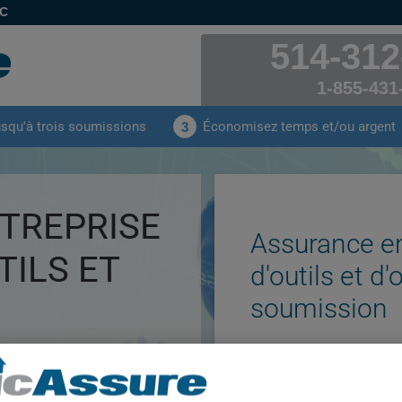
EC
514-312
1-855-431
usqu'à trois soumissions
Économisez temps et/ou argent
3
TREPRISE
Assurance en
TILS ET
d'outils et d
soumission
 pour une entreprise
llage
et bien vous