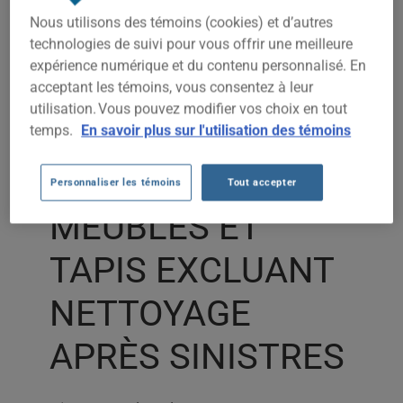
Utilisation des témoins
Nous utilisons des témoins (cookies) et d’autres
technologies de suivi pour vous offrir une meilleure
expérience numérique et du contenu personnalisé. En
ASSURANCE
acceptant les témoins, vous consentez à leur
utilisation. Vous pouvez modifier vos choix en tout
ENTREPRISE
temps.
En savoir plus sur l'utilisation des témoins
NETTOYAGE DE
Personnaliser les témoins
Tout accepter
MEUBLES ET
TAPIS EXCLUANT
NETTOYAGE
APRÈS SINISTRES