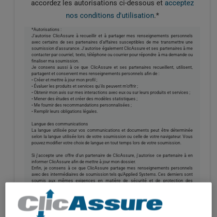
accordez les autorisations ci-dessous et
acceptez
nos conditions d'utilisation
.*
*Autorisations :
J’autorise ClicAssure à recueillir et à partager mes renseignements personnels
avec certains de ses partenaires d’affaires susceptibles de me transmettre une
soumission d’assurance. J'autorise également ClicAssure et ses partenaires à me
contacter par courriel, texto, téléphone ou courrier pour répondre à ma demande ou
finaliser ma soumission.
Je consens aussi à ce que ClicAssure et ses partenaires recueillent, utilisent,
partagent et conservent mes renseignements personnels afin de :
• Créer et mettre à jour mon profil ;
• Évaluer les produits et services qu'ils peuvent m’offrir ;
• Obtenir mon avis sur mes interactions avec eux ou sur leurs produits et services ;
• Mener des études et créer des modèles statistiques ;
• Me fournir des recommandations personnalisées ;
• Remplir leurs obligations légales.
Langue des communications
La langue utilisée pour vos communications et documents peut être déterminée
selon la langue utilisée lors de votre soumission ou celle de votre navigateur. Vous
pouvez modifier votre choix de langue en tout temps lors de votre soumission.
Si j'accepte une offre d'un partenaire de ClicAssure, j'autorise ce partenaire à en
informer ClicAssure afin de mettre à jour mon dossier.
Enfin, je consens à ce que ClicAssure partage mes renseignements personnels
avec des intermédiaires de soumission tels qu’Applied Systems. Ces derniers sont
soumis aux mêmes exigences en matière de sécurité et de protection des
renseignements personnels que ClicAssure. Dans le cadre de leurs activités, ils
peuvent utiliser et conserver certains de mes renseignements, entre autres pour
améliorer la performance, l'efficacité, la fiabilité et la sécurité de leurs produits.
Confidentialité