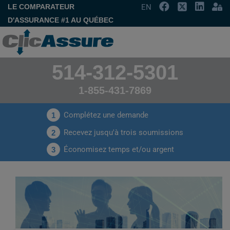
LE COMPARATEUR
EN
D'ASSURANCE #1 AU QUÉBEC
514-312-5301
1-855-431-7869
Complétez une demande
1
Recevez jusqu'à trois soumissions
2
Économisez temps et/ou argent
3