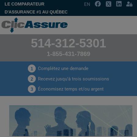
LE COMPARATEUR
EN
D'ASSURANCE #1 AU QUÉBEC
514-312-5301
1-855-431-7869
Complétez une demande
1
Recevez jusqu'à trois soumissions
2
Économisez temps et/ou argent
3