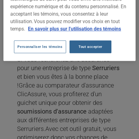
expérience numérique et du contenu personnalisé. En
ASSURANCE
acceptant les témoins, vous consentez à leur
utilisation. Vous pouvez modifier vos choix en tout
ENTREPRISE
temps.
En savoir plus sur l'utilisation des témoins
SERRURIERS
Personnaliser les témoins
Tout accepter
Si vous recherchez une assurance
pour une entreprise de type
Serruriers
et bien vous êtes à la bonne place
!Grâce au comparateur d'assurance
ClicAssure, vous profiterez d'un
guichet unique pour obtenir des
soumissions d'assurance
adaptées
aux différentes entreprises de type
Serruriers.Avec cet outil gratuit, vous
optimiserez donc vos chances de