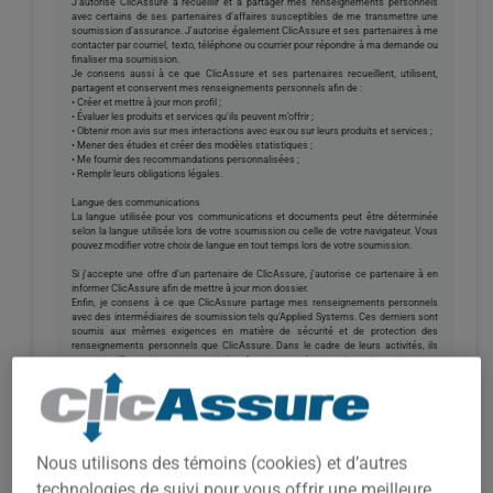
J’autorise ClicAssure à recueillir et à partager mes renseignements personnels
avec certains de ses partenaires d’affaires susceptibles de me transmettre une
soumission d’assurance. J'autorise également ClicAssure et ses partenaires à me
contacter par courriel, texto, téléphone ou courrier pour répondre à ma demande ou
finaliser ma soumission.
Je consens aussi à ce que ClicAssure et ses partenaires recueillent, utilisent,
partagent et conservent mes renseignements personnels afin de :
• Créer et mettre à jour mon profil ;
• Évaluer les produits et services qu'ils peuvent m’offrir ;
• Obtenir mon avis sur mes interactions avec eux ou sur leurs produits et services ;
• Mener des études et créer des modèles statistiques ;
• Me fournir des recommandations personnalisées ;
• Remplir leurs obligations légales.
Langue des communications
La langue utilisée pour vos communications et documents peut être déterminée
selon la langue utilisée lors de votre soumission ou celle de votre navigateur. Vous
pouvez modifier votre choix de langue en tout temps lors de votre soumission.
Si j'accepte une offre d'un partenaire de ClicAssure, j'autorise ce partenaire à en
informer ClicAssure afin de mettre à jour mon dossier.
Enfin, je consens à ce que ClicAssure partage mes renseignements personnels
avec des intermédiaires de soumission tels qu’Applied Systems. Ces derniers sont
soumis aux mêmes exigences en matière de sécurité et de protection des
renseignements personnels que ClicAssure. Dans le cadre de leurs activités, ils
peuvent utiliser et conserver certains de mes renseignements, entre autres pour
améliorer la performance, l'efficacité, la fiabilité et la sécurité de leurs produits.
Confidentialité
Utilisation des témoins
Nous utilisons des témoins (cookies) et d’autres
technologies de suivi pour vous offrir une meilleure