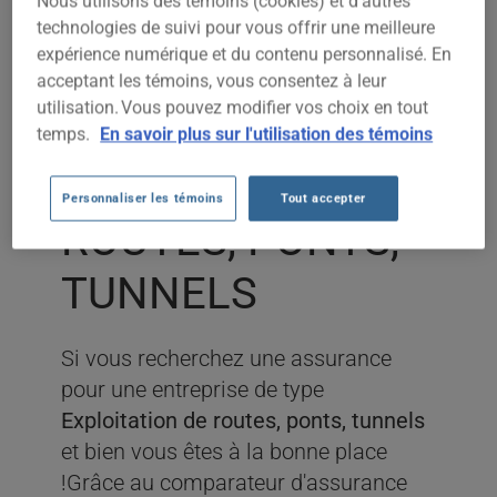
Nous utilisons des témoins (cookies) et d’autres
technologies de suivi pour vous offrir une meilleure
expérience numérique et du contenu personnalisé. En
ASSURANCE
acceptant les témoins, vous consentez à leur
utilisation. Vous pouvez modifier vos choix en tout
ENTREPRISE
temps.
En savoir plus sur l'utilisation des témoins
EXPLOITATION DE
Personnaliser les témoins
Tout accepter
ROUTES, PONTS,
TUNNELS
Si vous recherchez une assurance
pour une entreprise de type
Exploitation de routes, ponts, tunnels
et bien vous êtes à la bonne place
!Grâce au comparateur d'assurance