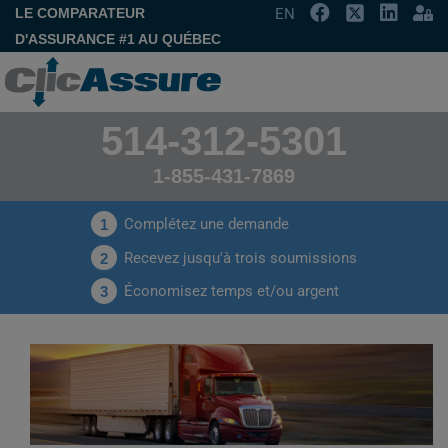
LE COMPARATEUR
EN
D'ASSURANCE #1 AU QUÉBEC
514-312-5301
1-855-431-7869
Complétez une demande
1
Recevez jusqu'à trois soumissions
2
Économisez temps et/ou argent
3