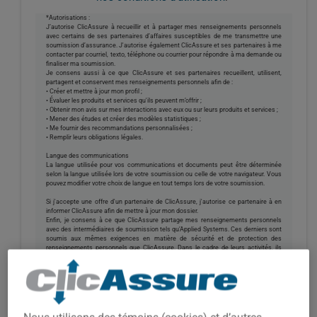
*Autorisations :
J’autorise ClicAssure à recueillir et à partager mes renseignements personnels
avec certains de ses partenaires d’affaires susceptibles de me transmettre une
soumission d’assurance. J'autorise également ClicAssure et ses partenaires à me
contacter par courriel, texto, téléphone ou courrier pour répondre à ma demande ou
finaliser ma soumission.
Je consens aussi à ce que ClicAssure et ses partenaires recueillent, utilisent,
partagent et conservent mes renseignements personnels afin de :
• Créer et mettre à jour mon profil ;
• Évaluer les produits et services qu'ils peuvent m’offrir ;
• Obtenir mon avis sur mes interactions avec eux ou sur leurs produits et services ;
• Mener des études et créer des modèles statistiques ;
• Me fournir des recommandations personnalisées ;
• Remplir leurs obligations légales.
Langue des communications
La langue utilisée pour vos communications et documents peut être déterminée
selon la langue utilisée lors de votre soumission ou celle de votre navigateur. Vous
pouvez modifier votre choix de langue en tout temps lors de votre soumission.
Si j'accepte une offre d'un partenaire de ClicAssure, j'autorise ce partenaire à en
informer ClicAssure afin de mettre à jour mon dossier.
Enfin, je consens à ce que ClicAssure partage mes renseignements personnels
avec des intermédiaires de soumission tels qu’Applied Systems. Ces derniers sont
soumis aux mêmes exigences en matière de sécurité et de protection des
renseignements personnels que ClicAssure. Dans le cadre de leurs activités, ils
peuvent utiliser et conserver certains de mes renseignements, entre autres pour
améliorer la performance, l'efficacité, la fiabilité et la sécurité de leurs produits.
Confidentialité
Utilisation des témoins