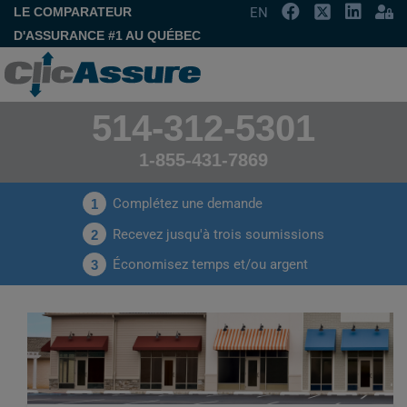
LE COMPARATEUR
EN
D'ASSURANCE #1 AU QUÉBEC
514-312-5301
1-855-431-7869
Complétez une demande
1
Recevez jusqu'à trois soumissions
2
Économisez temps et/ou argent
3