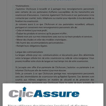
*Autorisations :
J’autorise ClicAssure à recueillir et à partager mes renseignements personnels
avec certains de ses partenaires d’affaires susceptibles de me transmettre une
soumission d’assurance. J'autorise également ClicAssure et ses partenaires à me
contacter par courriel, texto, téléphone ou courrier pour répondre à ma demande ou
finaliser ma soumission.
Je consens aussi à ce que ClicAssure et ses partenaires recueillent, utilisent,
partagent et conservent mes renseignements personnels afin de :
• Créer et mettre à jour mon profil ;
• Évaluer les produits et services qu'ils peuvent m’offrir ;
• Obtenir mon avis sur mes interactions avec eux ou sur leurs produits et services ;
• Mener des études et créer des modèles statistiques ;
• Me fournir des recommandations personnalisées ;
• Remplir leurs obligations légales.
Langue des communications
La langue utilisée pour vos communications et documents peut être déterminée
selon la langue utilisée lors de votre soumission ou celle de votre navigateur. Vous
pouvez modifier votre choix de langue en tout temps lors de votre soumission.
Si j'accepte une offre d'un partenaire de ClicAssure, j'autorise ce partenaire à en
informer ClicAssure afin de mettre à jour mon dossier.
Enfin, je consens à ce que ClicAssure partage mes renseignements personnels
avec des intermédiaires de soumission tels qu’Applied Systems. Ces derniers sont
soumis aux mêmes exigences en matière de sécurité et de protection des
renseignements personnels que ClicAssure. Dans le cadre de leurs activités, ils
peuvent utiliser et conserver certains de mes renseignements, entre autres pour
améliorer la performance, l'efficacité, la fiabilité et la sécurité de leurs produits.
Confidentialité
Utilisation des témoins