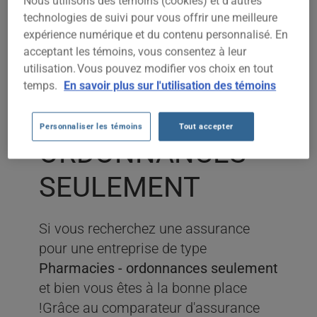
Nous utilisons des témoins (cookies) et d’autres
technologies de suivi pour vous offrir une meilleure
expérience numérique et du contenu personnalisé. En
ASSURANCE
acceptant les témoins, vous consentez à leur
utilisation. Vous pouvez modifier vos choix en tout
ENTREPRISE
temps.
En savoir plus sur l'utilisation des témoins
PHARMACIES -
Personnaliser les témoins
Tout accepter
ORDONNANCES
SEULEMENT
Si vous recherchez une assurance
pour une entreprise de type
Pharmacies - ordonnances seulement
et bien vous êtes à la bonne place
!Grâce au comparateur d'assurance