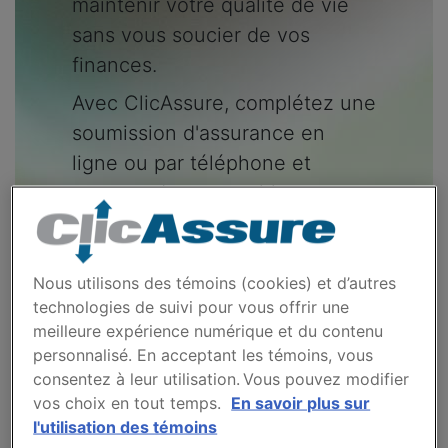
maintenir votre qualité de vie
sans vous soucier de vos
finances.
Avec ClicAssure, complétez une
soumission d'assurance en
ligne ou par téléphone et
recevez des propositions
adaptées à vos besoins, de la
part de plusieurs assureurs
réputés au Québec.
Nous utilisons des témoins (cookies) et d’autres
technologies de suivi pour vous offrir une
meilleure expérience numérique et du contenu
personnalisé. En acceptant les témoins, vous
consentez à leur utilisation. Vous pouvez modifier
vos choix en tout temps.
En savoir plus sur
Obtenez une
l'utilisation des témoins