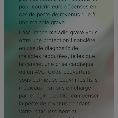
pour couvrir leurs dépenses en
cas de perte de revenus due à
une maladie grave.
L’assurance maladie grave vous
offre une protection financière
en cas de diagnostic de
maladies redoutées, telles que
le cancer, une crise cardiaque
ou un AVC. Cette couverture
vous permet de couvrir les frais
médicaux non pris en charge
par le régime public, compenser
la perte de revenus pendant
votre rétablissement et