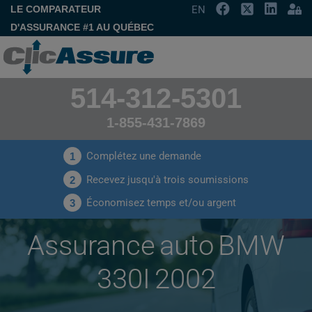
LE COMPARATEUR
EN
D'ASSURANCE #1 AU QUÉBEC
514-312-5301
1-855-431-7869
Complétez une demande
1
Recevez jusqu'à trois soumissions
2
Économisez temps et/ou argent
3
Assurance auto BMW
330I 2002