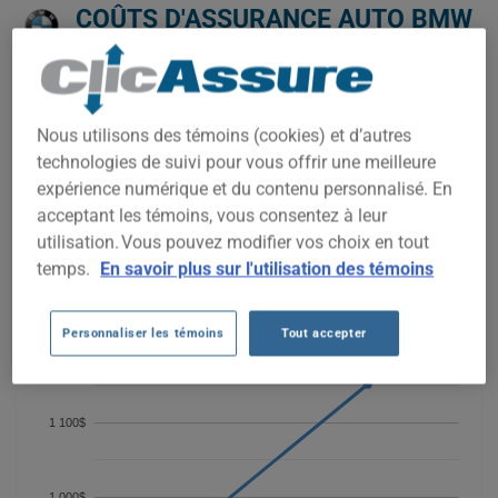
COÛTS D'ASSURANCE AUTO BMW
330I 2002 DEPUIS 2024.
Nous n'avons pas encore suffisamment de données
d'assurance auto pour ce véhicule.
Nous utilisons des témoins (cookies) et d’autres
technologies de suivi pour vous offrir une meilleure
Essayez un autre modèle ou une autre année, ou
commencez une soumission pour un prix personnalisé.
expérience numérique et du contenu personnalisé. En
acceptant les témoins, vous consentez à leur
Pour trouver la meilleur assurance pour votre véhicule BMW
330I 2002, il est plus important que jamais de comparer les
utilisation. Vous pouvez modifier vos choix en tout
options disponibles.
temps.
En savoir plus sur l'utilisation des témoins
Personnaliser les témoins
Tout accepter
1 200$
1 100$
1 000$