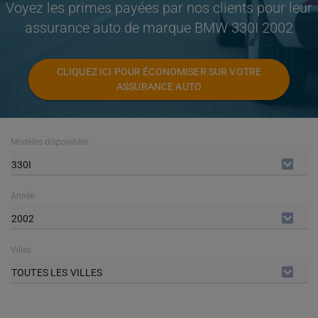
Voyez les primes payées par nos clients pour leur
assurance auto de marque BMW 330I 2002
CLIQUEZ ICI POUR ÉCONOMISER SUR VOTRE
ASSURANCE AUTO
Modèles disponibles
330I
Année
2002
Villes
TOUTES LES VILLES