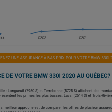
022
2023
2024
ENEZ UNE ASSURANCE À BAS PRIX POUR VOTRE BMW 330I 
E DE VOTRE BMW 330I 2020 AU QUÉBEC?
ille : Longueuil (7950 $) et Terrebonne (5725 $) affichent des mont
présentent les primes les plus basses. Laval (2514 $) et Trois-Riviè
, la meilleur approche est de comparer les offres de plusieur assure