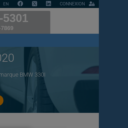
CONNEXION
EN
-5301
-7869
020
de marque BMW 330I