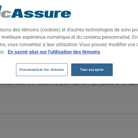
2020
TOUTES LES VIL
 premium reconnue pour son équilibre entre performance, technologi
isons des témoins (cookies) et d’autres technologies de suivi p
ite dynamique et une image de prestige dans le segment des compa
ne meilleure expérience numérique et du contenu personnalisé. E
ns, vous consentez à leur utilisation. Vous pouvez modifier vos 
W 330I 2020 AU FIL DES 5 DERNIÈRES A
ps.
En savoir plus sur l'utilisation des témoins
i 2020 varient fortement, passant de 18306 $ en 2021 à 1519 $ en 
Personnaliser les témoins
Tout accepter
$ à 2622 $ en 2025 et 2026. Après une forte fluctuation initiale, le
véhicule BMW 330I 2020, il est plus important que jamais de compare