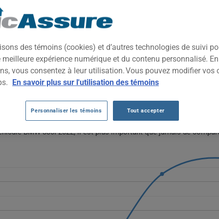
2022
TOUTES LES VIL
ive et raffinée, alliant dynamisme de conduite et technologies em
isons des témoins (cookies) et d’autres technologies de suivi p
cteurs recherchant performance, prestige et confort dans un forma
ne meilleure expérience numérique et du contenu personnalisé. E
ns, vous consentez à leur utilisation. Vous pouvez modifier vos 
W 330I 2022 AU FIL DES 5 DERNIÈRES A
ps.
En savoir plus sur l'utilisation des témoins
0i 2022 varient fortement, passant de 775 $ à un sommet de 2884 $ 
Personnaliser les témoins
Tout accepter
une tendance stable sur la période.
véhicule BMW 330I 2022, il est plus important que jamais de compare