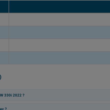
)
MW 330i 2022 ?
ec ?