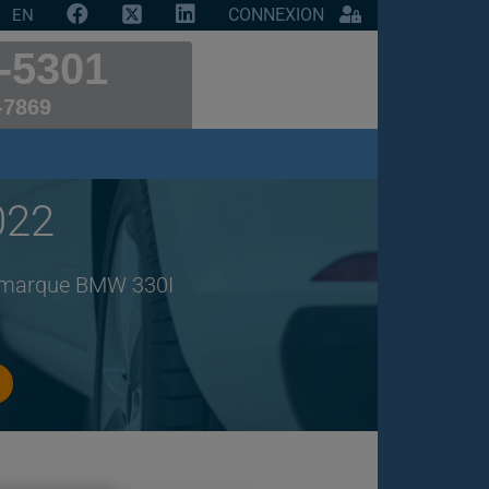
CONNEXION
EN
-5301
-7869
022
de marque BMW 330I