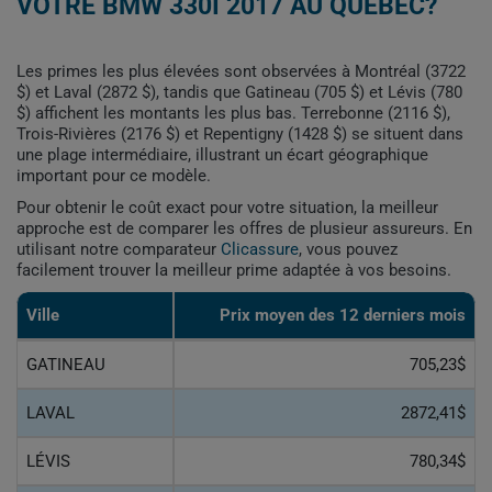
VOTRE BMW 330I 2017 AU QUÉBEC?
Les primes les plus élevées sont observées à Montréal (3722
$) et Laval (2872 $), tandis que Gatineau (705 $) et Lévis (780
$) affichent les montants les plus bas. Terrebonne (2116 $),
Trois-Rivières (2176 $) et Repentigny (1428 $) se situent dans
une plage intermédiaire, illustrant un écart géographique
important pour ce modèle.
Pour obtenir le coût exact pour votre situation, la meilleur
approche est de comparer les offres de plusieur assureurs. En
utilisant notre comparateur
Clicassure
, vous pouvez
facilement trouver la meilleur prime adaptée à vos besoins.
Ville
Prix ​​moyen des 12 derniers mois
GATINEAU
705,23$
LAVAL
2872,41$
LÉVIS
780,34$