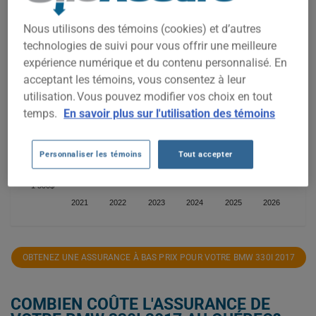
2 750$
Nous utilisons des témoins (cookies) et d’autres
technologies de suivi pour vous offrir une meilleure
2 500$
expérience numérique et du contenu personnalisé. En
acceptant les témoins, vous consentez à leur
2 250$
utilisation. Vous pouvez modifier vos choix en tout
temps.
En savoir plus sur l'utilisation des témoins
2 000$
1 750$
Personnaliser les témoins
Tout accepter
1 500$
2021
2022
2023
2024
2025
2026
OBTENEZ UNE ASSURANCE À BAS PRIX POUR VOTRE BMW 330I 2017
COMBIEN COÛTE L'ASSURANCE DE