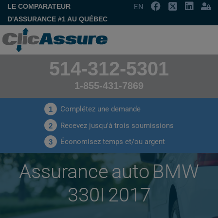
LE COMPARATEUR
EN
D'ASSURANCE #1 AU QUÉBEC
514-312-5301
1-855-431-7869
Complétez une demande
1
Recevez jusqu'à trois soumissions
2
Économisez temps et/ou argent
3
Assurance auto BMW
330I 2017