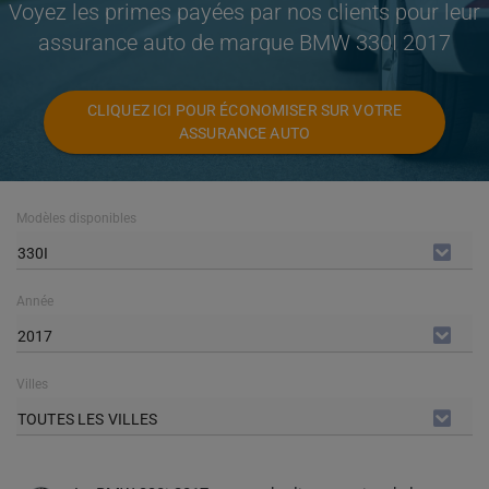
Voyez les primes payées par nos clients pour leur
assurance auto de marque BMW 330I 2017
CLIQUEZ ICI POUR ÉCONOMISER SUR VOTRE
ASSURANCE AUTO
Modèles disponibles
330I
Année
2017
Villes
TOUTES LES VILLES