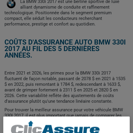
La BMW 330i 2017 est une berline sportive de luxe
alliant dynamisme de conduite et raffinement
technologique. Positionnée dans le segment premium
compact, elle séduit les conducteurs recherchant
performance, prestige et confort au quotidien.
COÛTS D'ASSURANCE AUTO BMW 330I
2017 AU FIL DES 5 DERNIÈRES
ANNÉES.
Entre 2021 et 2026, les primes pour la BMW 330i 2017
fluctuent de façon notable, passant de 2078 $ en 2021 à 1535
$ en 2022, puis remontant à 1784 $, redescendant à 1633 $,
avant de grimper fortement à 2311 $ en 2025 et 2820 $ en
2026. Cette variabilité reflète des ajustements de coûts
d'assurance plutôt qu'une tendance linéaire constante.
Pour trouver la meilleur assurance pour votre véhicule BMW
330I 2017, il est plus important que jamais de comparer les
options disponibles.