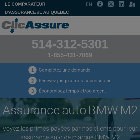
LE COMPARATEUR
EN
D'ASSURANCE #1 AU QUÉBEC
514-312-5301
1-855-431-7869
Complétez une demande
1
Recevez jusqu'à trois soumissions
2
Économisez temps et/ou argent
3
Assurance auto BMW M2
Voyez les primes payées par nos clients pour leur
assurance auto de marque BMW M2