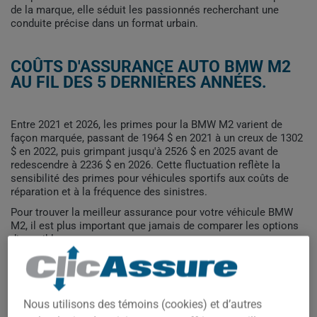
de la marque, elle séduit les passionnés recherchant une
conduite précise dans un format urbain.
COÛTS D'ASSURANCE AUTO BMW M2
AU FIL DES 5 DERNIÈRES ANNÉES.
Entre 2021 et 2026, les primes pour la BMW M2 varient de
façon marquée, passant de 1964 $ en 2021 à un creux de 1302
$ en 2022, puis grimpant jusqu'à 2526 $ en 2025 avant de
redescendre à 2236 $ en 2026. Cette fluctuation reflète la
sensibilité des primes pour véhicules sportifs aux coûts de
réparation et à la fréquence des sinistres.
Pour trouver la meilleur assurance pour votre véhicule BMW
M2, il est plus important que jamais de comparer les options
disponibles.
2 500$
Nous utilisons des témoins (cookies) et d’autres