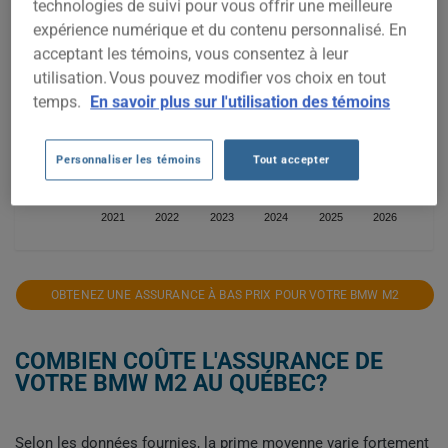
technologies de suivi pour vous offrir une meilleure
2 250$
expérience numérique et du contenu personnalisé. En
acceptant les témoins, vous consentez à leur
2 000$
utilisation. Vous pouvez modifier vos choix en tout
temps.
En savoir plus sur l'utilisation des témoins
1 750$
1 500$
Personnaliser les témoins
Tout accepter
1 250$
2021
2022
2023
2024
2025
2026
OBTENEZ UNE ASSURANCE À BAS PRIX POUR VOTRE BMW M2
COMBIEN COÛTE L'ASSURANCE DE
VOTRE BMW M2 AU QUÉBEC?
Selon les données fournies, la prime moyenne varie fortement