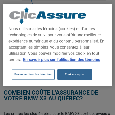
3 500$
3 000$
Nous utilisons des témoins (cookies) et d’autres
2 500$
technologies de suivi pour vous offrir une meilleure
2 000$
expérience numérique et du contenu personnalisé. En
acceptant les témoins, vous consentez à leur
1 500$
utilisation. Vous pouvez modifier vos choix en tout
2021
2022
2023
2024
2025
2026
temps.
En savoir plus sur l'utilisation des témoins
Personnaliser les témoins
Tout accepter
OBTENEZ UNE ASSURANCE À BAS PRIX POUR VOTRE BMW X3
COMBIEN COÛTE L'ASSURANCE DE
VOTRE BMW X3 AU QUÉBEC?
Les primes les plus élevées pour le BMW X3 sont observées à