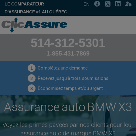
LE COMPARATEUR
EN
D'ASSURANCE #1 AU QUÉBEC
514-312-5301
1-855-431-7869
Complétez une demande
1
Recevez jusqu'à trois soumissions
2
Économisez temps et/ou argent
3
Assurance auto BMW X3
Voyez les primes payées par nos clients pour leur
assurance auto de marque BMW X3