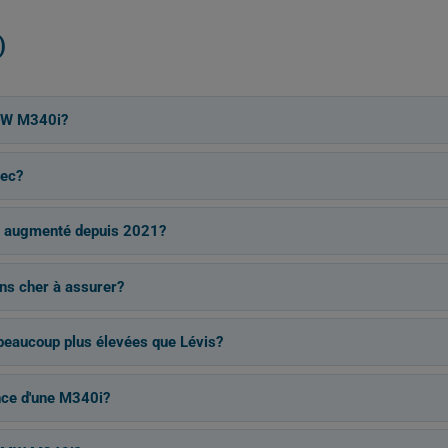
)
BMW M340i?
bec?
nt augmenté depuis 2021?
ins cher à assurer?
 beaucoup plus élevées que Lévis?
nce d'une M340i?