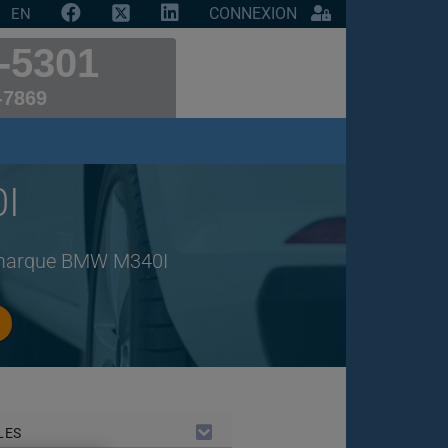
CONNEXION
EN
-5301
-7869
I
e marque BMW M340I
LES