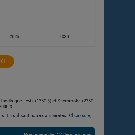
2025
2026
0I
, tandis que Lévis (1350 $) et Sherbrooke (2350
3000 $.
urs. En utilisant notre comparateur
Clicassure
,
Prix ​​moyen des 12 derniers mois