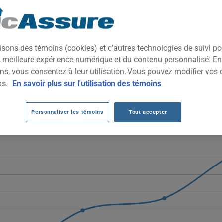
 haute performance qui combine luxe allemand et sensations de con
es conducteurs recherchant puissance, prestige et technologie de p
isons des témoins (cookies) et d’autres technologies de suivi p
ne meilleure expérience numérique et du contenu personnalisé. E
MW M340I AU FIL DES 5 DERNIÈRES ANNÉ
ns, vous consentez à leur utilisation. Vous pouvez modifier vos 
ps.
En savoir plus sur l'utilisation des témoins
40i augmentent fortement, passant de 1617 $ à 3373 $ en 2025, ava
pièces et le profil sportif haute performance du véhicule.
Personnaliser les témoins
Tout accepter
véhicule BMW M340I, il est plus important que jamais de comparer l