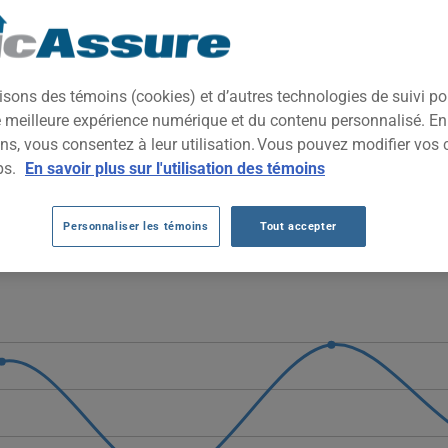
mpact qui combine performances élevées et raffinement typique d
raditionnels, elle séduit les conducteurs recherchant dynamisme, 
isons des témoins (cookies) et d’autres technologies de suivi p
ne meilleure expérience numérique et du contenu personnalisé. E
ns, vous consentez à leur utilisation. Vous pouvez modifier vos 
MW M235I AU FIL DES 5 DERNIÈRES ANNÉ
ps.
En savoir plus sur l'utilisation des témoins
5i fluctuent fortement, passant de 866 $ à 1897 $, puis chutant à 
Personnaliser les témoins
Tout accepter
lité suggère des variations importantes selon les profils assurés plu
véhicule BMW M235I, il est plus important que jamais de comparer l