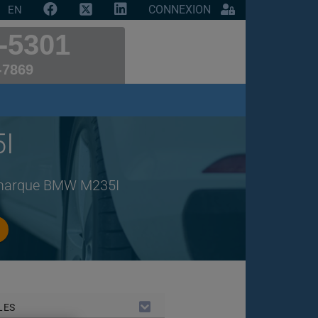
CONNEXION
EN
-5301
-7869
I
e marque BMW M235I
LES