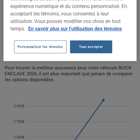
COÛTS D'ASSURANCE AUTO
expérience numérique et du contenu personnalisé. En
BUICK ENCLAVE 2026 DEPUIS
acceptant les témoins, vous consentez à leur
2025.
utilisation. Vous pouvez modifier vos choix en tout
temps.
En savoir plus sur l'utilisation des témoins
Nous n'avons pas encore suffisamment de données
d'assurance auto pour ce véhicule.
Personnaliser les témoins
Tout accepter
Essayez un autre modèle ou une autre année, ou
commencez une soumission pour un prix personnalisé.
Pour trouver la meilleur assurance pour votre véhicule BUICK
ENCLAVE 2026, il est plus important que jamais de comparer
les options disponibles.
3 000$
2 750$
2 500$