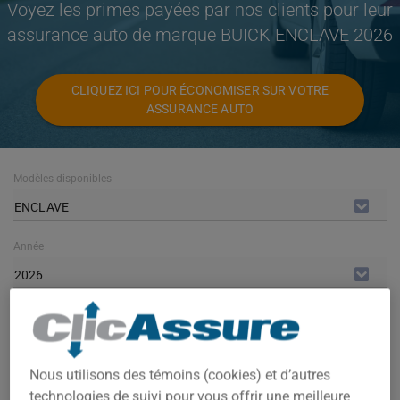
Voyez les primes payées par nos clients pour leur
assurance auto de marque BUICK ENCLAVE 2026
CLIQUEZ ICI POUR ÉCONOMISER SUR VOTRE
ASSURANCE AUTO
Modèles disponibles
ENCLAVE
Année
2026
Villes
TOUTES LES VILLES
Nous utilisons des témoins (cookies) et d’autres
technologies de suivi pour vous offrir une meilleure