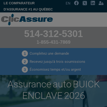
LE COMPARATEUR
EN
D'ASSURANCE #1 AU QUÉBEC
514-312-5301
1-855-431-7869
Complétez une demande
1
Recevez jusqu'à trois soumissions
2
Économisez temps et/ou argent
3
Assurance auto BUICK
ENCLAVE 2026