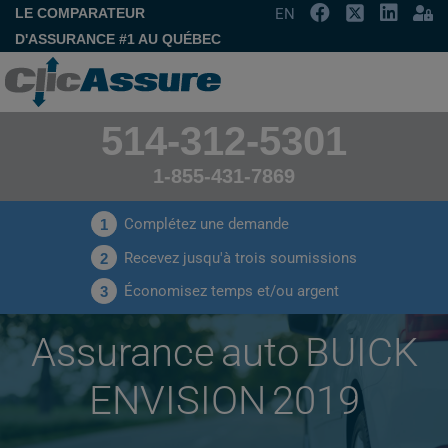
LE COMPARATEUR
EN
D'ASSURANCE #1 AU QUÉBEC
514-312-5301
1-855-431-7869
Complétez une demande
1
Recevez jusqu'à trois soumissions
2
Économisez temps et/ou argent
3
Assurance auto BUICK
ENVISION 2019