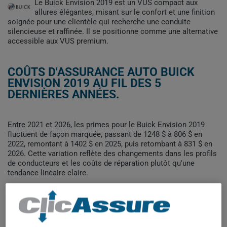
Le Buick Envision 2019 est un VUS compact aux
allures élégantes, misant sur le confort et une finition
soignée pour une clientèle qui recherche une conduite
silencieuse et raffinée. Il se positionne comme une alternative
accessible aux VUS premium.
COÛTS D'ASSURANCE AUTO BUICK
ENVISION 2019 AU FIL DES 5
DERNIÈRES ANNÉES.
Entre 2021 et 2026, les primes pour le Buick Envision 2019
fluctuent de façon marquée, passant de 1248 $ à 806 $ en
2022, remontant à 1402 $ en 2025, puis retombant à 831 $ en
2026. Cette variation reflète des changements dans les profils
de conducteurs et les coûts de réparation plutôt qu'une
tendance linéaire claire.
Pour trouver la meilleur assurance pour votre véhicule BUICK
ENVISION 2019, il est plus important que jamais de comparer
les options disponibles.