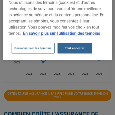
Nous utilisons des témoins (cookies) et d’autres
technologies de suivi pour vous offrir une meilleure
1 400$
expérience numérique et du contenu personnalisé. En
acceptant les témoins, vous consentez à leur
utilisation. Vous pouvez modifier vos choix en tout
1 200$
temps.
En savoir plus sur l'utilisation des témoins
1 000$
Personnaliser les témoins
Tout accepter
800$
2021
2022
2023
2024
2025
2026
OBTENEZ UNE ASSURANCE À BAS PRIX POUR VOTRE BUICK ENVISION
2019
COMBIEN COÛTE L'ASSURANCE DE