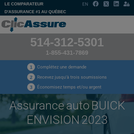
LE COMPARATEUR
EN
D'ASSURANCE #1 AU QUÉBEC
514-312-5301
1-855-431-7869
Complétez une demande
1
Recevez jusqu'à trois soumissions
2
Économisez temps et/ou argent
3
Assurance auto BUICK
ENVISION 2023