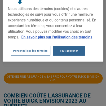
Nous utilisons des témoins (cookies) et d’autres
1 400$
technologies de suivi pour vous offrir une meilleure
expérience numérique et du contenu personnalisé. En
acceptant les témoins, vous consentez à leur
1 300$
utilisation. Vous pouvez modifier vos choix en tout
temps.
En savoir plus sur l'utilisation des témoins
1 200$
Personnaliser les témoins
Tout accepter
2023
2024
2025
2026
OBTENEZ UNE ASSURANCE À BAS PRIX POUR VOTRE BUICK ENVISION
2023
COMBIEN COÛTE L'ASSURANCE DE
VOTRE BUICK ENVISION 2023 AU