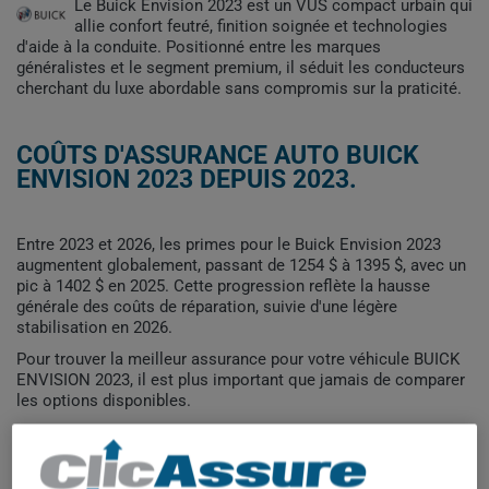
Le Buick Envision 2023 est un VUS compact urbain qui
allie confort feutré, finition soignée et technologies
d'aide à la conduite. Positionné entre les marques
généralistes et le segment premium, il séduit les conducteurs
cherchant du luxe abordable sans compromis sur la praticité.
COÛTS D'ASSURANCE AUTO BUICK
ENVISION 2023 DEPUIS 2023.
Entre 2023 et 2026, les primes pour le Buick Envision 2023
augmentent globalement, passant de 1254 $ à 1395 $, avec un
pic à 1402 $ en 2025. Cette progression reflète la hausse
générale des coûts de réparation, suivie d'une légère
stabilisation en 2026.
Pour trouver la meilleur assurance pour votre véhicule BUICK
ENVISION 2023, il est plus important que jamais de comparer
les options disponibles.
1 500$