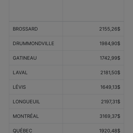
Prix ​​moyen des 12
Ville
derniers mois
BROSSARD
2155,26$
DRUMMONDVILLE
1984,90$
GATINEAU
1742,99$
LAVAL
2181,50$
LÉVIS
1649,13$
LONGUEUIL
2197,31$
MONTRÉAL
3169,37$
QUÉBEC
1920,48$