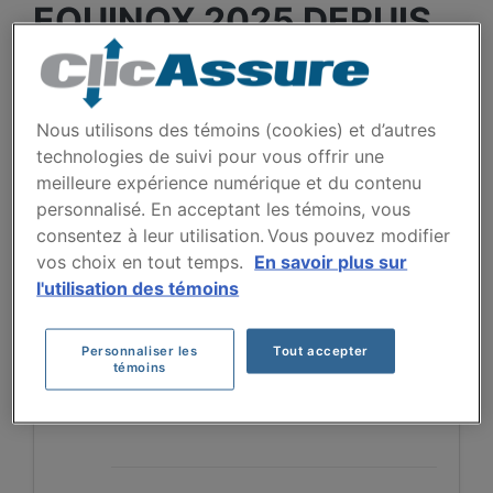
EQUINOX 2025 DEPUIS
2024.
Entre 2024 et 2026, les primes pour l'Equinox
Nous utilisons des témoins (cookies) et d’autres
2025 diminuent légèrement, passant de 1985 $ à
technologies de suivi pour vous offrir une
1821 $, après une quasi-stabilité entre 2024 et
meilleure expérience numérique et du contenu
2025 (1985 $ à 1984 $). Cette tendance suggère
personnalisé. En acceptant les témoins, vous
une stabilisation des coûts d'assurance pour ce
consentez à leur utilisation. Vous pouvez modifier
modèle.
vos choix en tout temps.
En savoir plus sur
l'utilisation des témoins
Pour trouver la meilleur assurance pour votre
véhicule CHEVROLET EQUINOX 2025, il est plus
important que jamais de comparer les options
Personnaliser les
Tout accepter
témoins
disponibles.