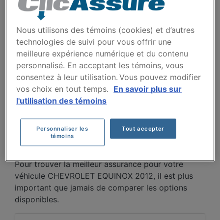
EQUINOX 2012 AU FIL
DES 5 DERNIÈRES
Nous utilisons des témoins (cookies) et d’autres
technologies de suivi pour vous offrir une
ANNÉES.
meilleure expérience numérique et du contenu
personnalisé. En acceptant les témoins, vous
Entre 2021 et 2026, la prime moyenne pour le
consentez à leur utilisation. Vous pouvez modifier
Chevrolet Equinox 2012 diminue d'abord de 994 $
vos choix en tout temps.
En savoir plus sur
à 567 $ en 2024, avant de remonter à 739 $ en
l'utilisation des témoins
2026. Cette baisse initiale reflète la dépréciation
du véhicule, tandis que la remontée récente peut
Personnaliser les
Tout accepter
traduire une hausse générale des coûts de
témoins
réparation et d'assurance.
Pour trouver la meilleur assurance pour votre
véhicule CHEVROLET EQUINOX 2012, il est plus
important que jamais de comparer les options
disponibles.