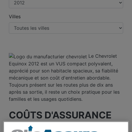
Villes
Le Chevrolet
Equinox 2012 est un VUS compact polyvalent,
apprécié pour son habitacle spacieux, sa fiabilité
mécanique et son coût d'entretien abordable.
Toujours présent sur les routes plus de dix ans
après sa sortie, il reste un choix pratique pour les
familles et les usages quotidiens.
COÛTS D'ASSURANCE
AUTO CHEVROLET