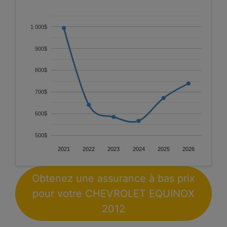
1 000$
900$
800$
700$
600$
500$
2021
2022
2023
2024
2025
2026
Obtenez une assurance à bas prix
pour votre CHEVROLET EQUINOX
2012