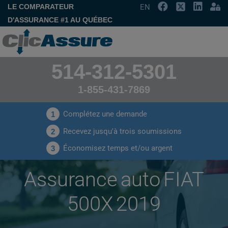
LE COMPARATEUR
EN
D'ASSURANCE #1 AU QUÉBEC
514-312-5301
1-855-431-7869
Complétez une demande
1
Recevez jusqu'à trois soumissions
2
Économisez temps et/ou argent
3
Assurance auto FIAT
500X 2019