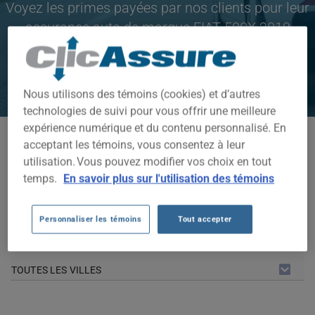
Voyez les primes payées par nos clients pour leur
assurance auto de marque FIAT 500X 2019
CLIQUEZ ICI POUR ÉCONOMISER SUR VOTRE
ASSURANCE AUTO
Nous utilisons des témoins (cookies) et d’autres
technologies de suivi pour vous offrir une meilleure
expérience numérique et du contenu personnalisé. En
Modèles disponibles
acceptant les témoins, vous consentez à leur
utilisation. Vous pouvez modifier vos choix en tout
500X
temps.
En savoir plus sur l'utilisation des témoins
Année
2019
Personnaliser les témoins
Tout accepter
Villes
TOUTES LES VILLES