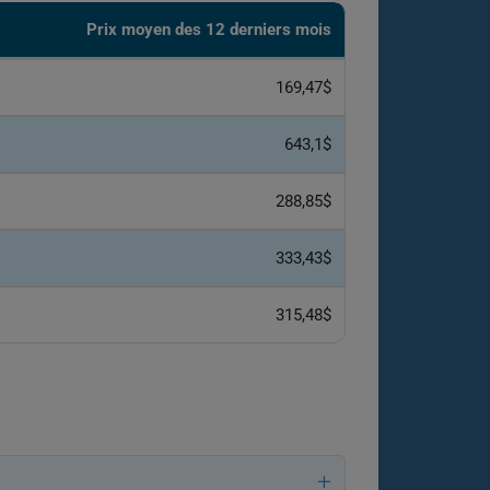
Prix ​​moyen des 12 derniers mois
169,47$
643,1$
288,85$
333,43$
315,48$