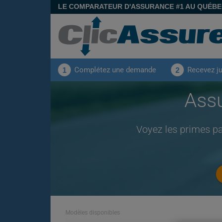
LE COMPARATEUR D'ASSURANCE #1 AU QUÉB
Complétez une demande
Recevez j
1
2
Ass
Voyez les primes p
Modèles disponibles