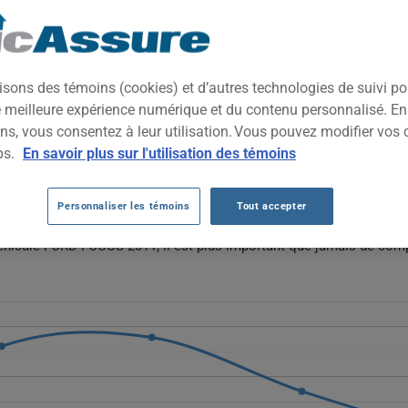
2011
TOUTES LES VIL
pacte pratique et économique, conçue pour les déplacements quotid
isons des témoins (cookies) et d’autres technologies de suivi p
 choix populaire parmi les véhicules d'occasion accessibles.
ne meilleure expérience numérique et du contenu personnalisé. E
ns, vous consentez à leur utilisation. Vous pouvez modifier vos 
RD FOCUS 2011 AU FIL DES 5 DERNIÈRE
ps.
En savoir plus sur l'utilisation des témoins
Ford Focus 2011 fluctue, passant de 469 $ à un sommet de 679 $ en
Personnaliser les témoins
Tout accepter
ge avancé du véhicule et une valeur de remplacement réduite.
véhicule FORD FOCUS 2011, il est plus important que jamais de comp