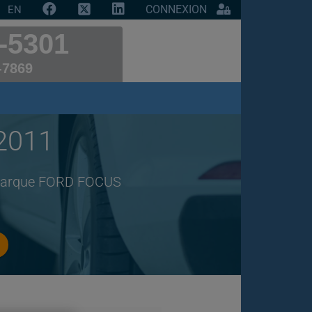
CONNEXION
EN
-5301
-7869
2011
e marque FORD FOCUS