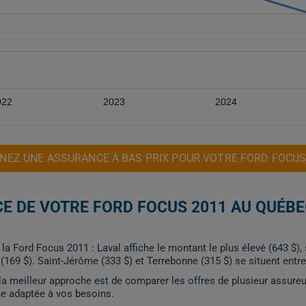
022
2023
2024
NEZ UNE ASSURANCE À BAS PRIX POUR VOTRE FORD FOCUS
E DE VOTRE FORD FOCUS 2011 AU QUÉBE
 la Ford Focus 2011 : Laval affiche le montant le plus élevé (643 $),
(169 $). Saint-Jérôme (333 $) et Terrebonne (315 $) se situent entr
, la meilleur approche est de comparer les offres de plusieur assure
me adaptée à vos besoins.