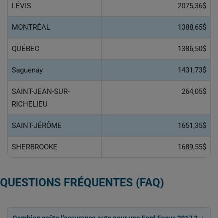
LÉVIS
2075,36$
MONTRÉAL
1388,65$
QUÉBEC
1386,50$
Saguenay
1431,73$
SAINT-JEAN-SUR-
264,05$
RICHELIEU
SAINT-JÉRÔME
1651,35$
SHERBROOKE
1689,55$
QUESTIONS FRÉQUENTES (FAQ)
Combien coûte l'assurance auto pour une Ford Focus 2017 ?