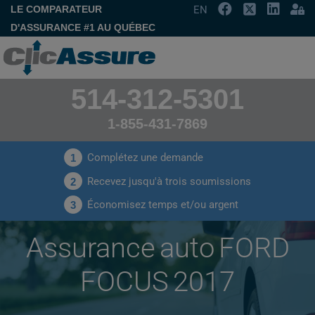
LE COMPARATEUR
EN
D'ASSURANCE #1 AU QUÉBEC
514-312-5301
1-855-431-7869
Complétez une demande
1
Recevez jusqu'à trois soumissions
2
Économisez temps et/ou argent
3
Assurance auto FORD
FOCUS 2017