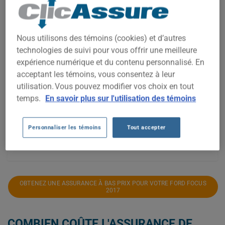
6 000$
Nous utilisons des témoins (cookies) et d’autres
5 000$
technologies de suivi pour vous offrir une meilleure
expérience numérique et du contenu personnalisé. En
4 000$
acceptant les témoins, vous consentez à leur
utilisation. Vous pouvez modifier vos choix en tout
3 000$
temps.
En savoir plus sur l'utilisation des témoins
2 000$
Personnaliser les témoins
Tout accepter
2021
2022
2023
2024
2025
2026
OBTENEZ UNE ASSURANCE À BAS PRIX POUR VOTRE FORD FOCUS
2017
COMBIEN COÛTE L'ASSURANCE DE