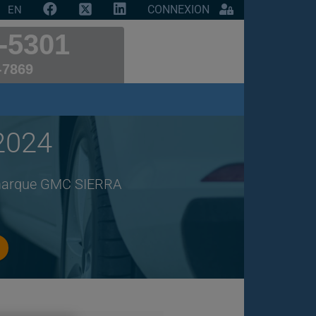
CONNEXION
EN
-5301
-7869
2024
e marque GMC SIERRA