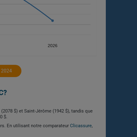
2026
 2024
C?
l (2078 $) et Saint-Jérôme (1942 $), tandis que
0 $.
urs. En utilisant notre comparateur
Clicassure
,