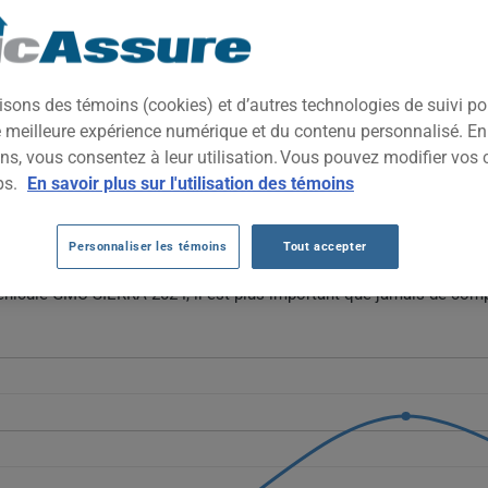
2024
TOUTES LES VIL
leine grandeur robuste, conçue pour la remorque, le travail lourd et
isons des témoins (cookies) et d’autres technologies de suivi p
 capacité utilitaire et technologies modernes dans un format impo
ne meilleure expérience numérique et du contenu personnalisé. E
ns, vous consentez à leur utilisation. Vous pouvez modifier vos 
MC SIERRA 2024 DEPUIS 2023.
ps.
En savoir plus sur l'utilisation des témoins
ra 2024 fluctuent plutôt qu'elles ne suivent une tendance linéaire,
Personnaliser les témoins
Tout accepter
descendant à 2419 $ en 2026. Ces variations suggèrent une relative
véhicule GMC SIERRA 2024, il est plus important que jamais de comp