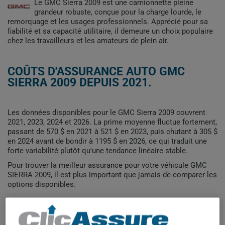
Le GMC Sierra 2009 est une camionnette pleine
grandeur robuste, conçue pour la charge lourde, le
remorquage et les usages professionnels. Apprécié pour sa
fiabilité et sa capacité utilitaire, il demeure un choix populaire
chez les travailleurs et les amateurs de plein air.
COÛTS D'ASSURANCE AUTO GMC
SIERRA 2009 DEPUIS 2021.
Les données disponibles pour le GMC Sierra 2009 couvrent
2021, 2023, 2024 et 2026. La prime moyenne fluctue fortement,
passant de 570 $ en 2021 à 521 $ en 2023, puis chutant à 305 $
en 2024 avant de bondir à 1195 $ en 2026, ce qui traduit une
forte variabilité plutôt qu'une tendance linéaire stable.
Pour trouver la meilleur assurance pour votre véhicule GMC
SIERRA 2009, il est plus important que jamais de comparer les
options disponibles.
1 200$