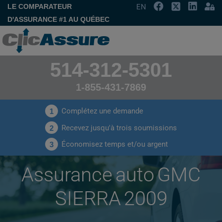
LE COMPARATEUR
EN
D'ASSURANCE #1 AU QUÉBEC
514-312-5301
1-855-431-7869
Complétez une demande
1
Recevez jusqu'à trois soumissions
2
Économisez temps et/ou argent
3
Assurance auto GMC
SIERRA 2009