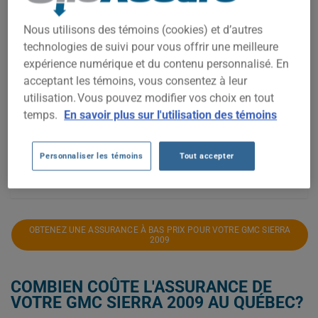
1 000$
Nous utilisons des témoins (cookies) et d’autres
technologies de suivi pour vous offrir une meilleure
800$
expérience numérique et du contenu personnalisé. En
acceptant les témoins, vous consentez à leur
utilisation. Vous pouvez modifier vos choix en tout
600$
temps.
En savoir plus sur l'utilisation des témoins
400$
Personnaliser les témoins
Tout accepter
2021
2023
2024
2026
OBTENEZ UNE ASSURANCE À BAS PRIX POUR VOTRE GMC SIERRA
2009
COMBIEN COÛTE L'ASSURANCE DE
VOTRE GMC SIERRA 2009 AU QUÉBEC?