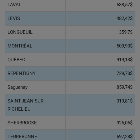
LAVAL
538,57$
LÉVIS
482,42$
LONGUEUIL
359,7$
MONTRÉAL
509,90$
QUÉBEC
919,13$
REPENTIGNY
729,73$
Saguenay
859,74$
SAINT-JEAN-SUR-
319,81$
RICHELIEU
SHERBROOKE
926,06$
TERREBONNE
697,28$