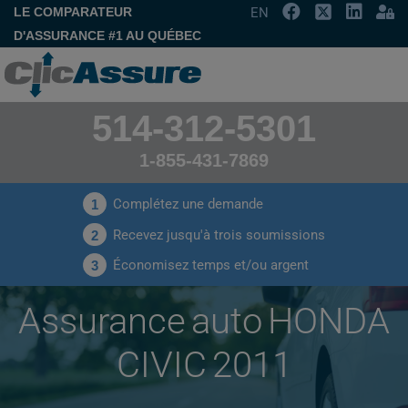
LE COMPARATEUR
EN
D'ASSURANCE #1 AU QUÉBEC
514-312-5301
1-855-431-7869
Complétez une demande
1
Recevez jusqu'à trois soumissions
2
Économisez temps et/ou argent
3
Assurance auto HONDA
CIVIC 2011