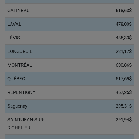
GATINEAU
618,63$
LAVAL
478,00$
LÉVIS
485,33$
LONGUEUIL
221,17$
MONTRÉAL
600,86$
QUÉBEC
517,69$
REPENTIGNY
457,25$
Saguenay
295,31$
SAINT-JEAN-SUR-
291,94$
RICHELIEU