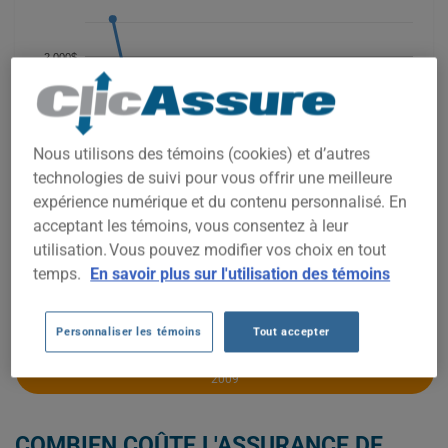
2 000$
1 500$
Nous utilisons des témoins (cookies) et d’autres
technologies de suivi pour vous offrir une meilleure
1 000$
expérience numérique et du contenu personnalisé. En
acceptant les témoins, vous consentez à leur
utilisation. Vous pouvez modifier vos choix en tout
500$
temps.
En savoir plus sur l'utilisation des témoins
2021
2022
2023
2024
2025
2026
Personnaliser les témoins
Tout accepter
OBTENEZ UNE ASSURANCE À BAS PRIX POUR VOTRE HONDA CIVIC
2009
COMBIEN COÛTE L'ASSURANCE DE