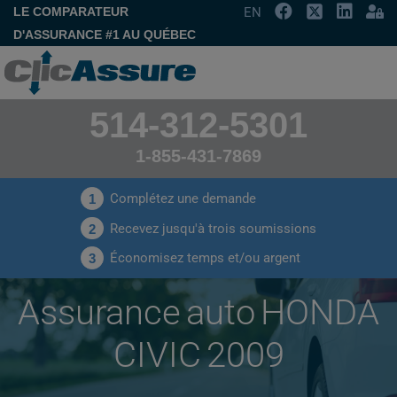
LE COMPARATEUR
EN
D'ASSURANCE #1 AU QUÉBEC
514-312-5301
1-855-431-7869
Complétez une demande
1
Recevez jusqu'à trois soumissions
2
Économisez temps et/ou argent
3
Assurance auto HONDA
CIVIC 2009