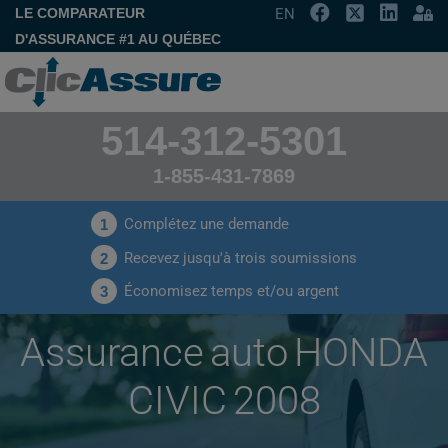
LE COMPARATEUR
EN
D'ASSURANCE #1 AU QUÉBEC
514-312-5301
1-855-431-7869
Complétez une demande
1
Recevez jusqu'à trois soumissions
2
Économisez temps et/ou argent
3
Assurance auto HONDA
CIVIC 2008