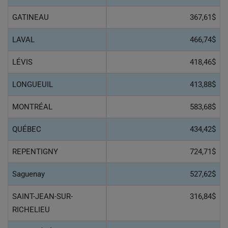
GATINEAU
367,61$
LAVAL
466,74$
LÉVIS
418,46$
LONGUEUIL
413,88$
MONTRÉAL
583,68$
QUÉBEC
434,42$
REPENTIGNY
724,71$
Saguenay
527,62$
SAINT-JEAN-SUR-
316,84$
RICHELIEU