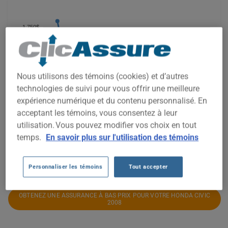
1 750$
1 500$
1 250$
Nous utilisons des témoins (cookies) et d’autres
technologies de suivi pour vous offrir une meilleure
1 000$
expérience numérique et du contenu personnalisé. En
acceptant les témoins, vous consentez à leur
750$
utilisation. Vous pouvez modifier vos choix en tout
500$
temps.
En savoir plus sur l'utilisation des témoins
2021
2022
2023
2024
2025
2026
Personnaliser les témoins
Tout accepter
OBTENEZ UNE ASSURANCE À BAS PRIX POUR VOTRE HONDA CIVIC
2008