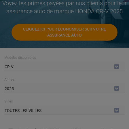
Voyez les primes payées par nos clients pour leur
assurance auto de marque HONDA CR-V 2025
CLIQUEZ ICI POUR ÉCONOMISER SUR VOTRE
ASSURANCE AUTO
Modèles disponibles
CR-V
Année
2025
Villes
TOUTES LES VILLES