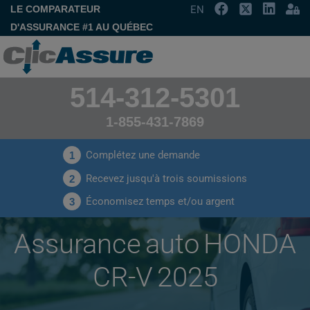
LE COMPARATEUR
EN
D'ASSURANCE #1 AU QUÉBEC
514-312-5301
1-855-431-7869
Complétez une demande
1
Recevez jusqu'à trois soumissions
2
Économisez temps et/ou argent
3
Assurance auto HONDA
CR-V 2025