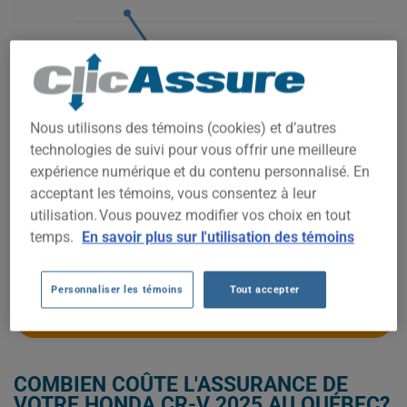
2 600$
2 400$
Nous utilisons des témoins (cookies) et d’autres
technologies de suivi pour vous offrir une meilleure
2 200$
expérience numérique et du contenu personnalisé. En
acceptant les témoins, vous consentez à leur
utilisation. Vous pouvez modifier vos choix en tout
2 000$
temps.
En savoir plus sur l'utilisation des témoins
2024
2025
2026
Personnaliser les témoins
Tout accepter
OBTENEZ UNE ASSURANCE À BAS PRIX POUR VOTRE HONDA CR-V
2025
COMBIEN COÛTE L'ASSURANCE DE
VOTRE HONDA CR-V 2025 AU QUÉBEC?