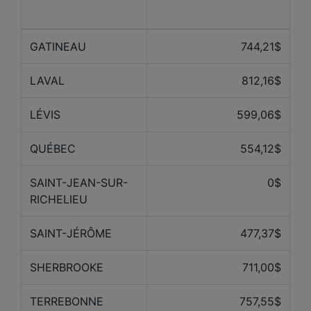
Ville
derniers mois
GATINEAU
744,21$
LAVAL
812,16$
LÉVIS
599,06$
QUÉBEC
554,12$
SAINT-JEAN-SUR-
0$
RICHELIEU
SAINT-JÉRÔME
477,37$
SHERBROOKE
711,00$
TERREBONNE
757,55$