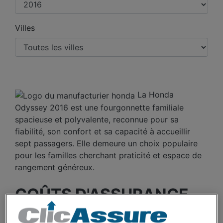
Villes
La Honda
Odyssey 2016 est une fourgonnette familiale
spacieuse et polyvalente, reconnue pour sa
fiabilité, son confort et sa capacité à accueillir
sept passagers. Elle demeure un choix populaire
pour les familles cherchant praticité et espace de
rangement généreux.
COÛTS D'ASSURANCE
AUTO HONDA ODYSSEY