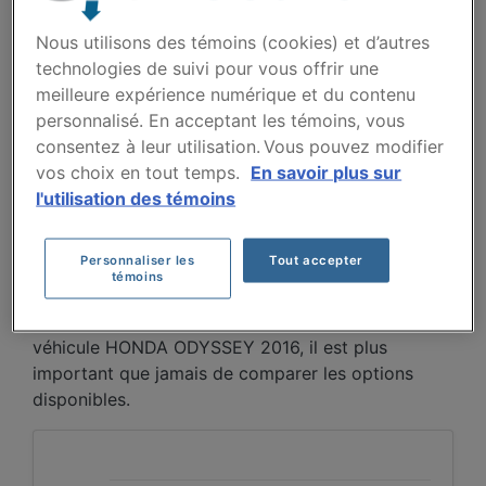
2016 AU FIL DES 5
Nous utilisons des témoins (cookies) et d’autres
DERNIÈRES ANNÉES.
technologies de suivi pour vous offrir une
meilleure expérience numérique et du contenu
personnalisé. En acceptant les témoins, vous
Entre 2021 et 2026, les primes pour la Honda
consentez à leur utilisation. Vous pouvez modifier
Odyssey 2016 varient de façon irrégulière, passant
vos choix en tout temps.
En savoir plus sur
de 1096 $ en 2021 à un creux de 620 $ en 2023,
l'utilisation des témoins
puis remontant à 863 $ en 2025 avant de
redescendre à 630 $ en 2026. Cette fluctuation
reflète des variations dans les données plutôt
Personnaliser les
Tout accepter
qu'une tendance linéaire claire.
témoins
Pour trouver la meilleur assurance pour votre
véhicule HONDA ODYSSEY 2016, il est plus
important que jamais de comparer les options
disponibles.