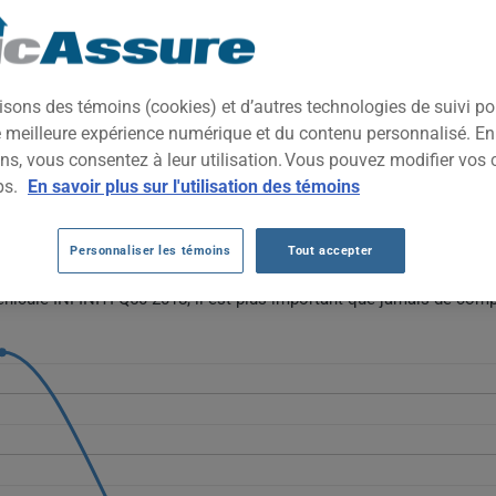
2018
TOUTES LES VIL
ortive de luxe qui combine élégance, technologie embarquée et dyna
isons des témoins (cookies) et d’autres technologies de suivi p
attire les conducteurs recherchant du prestige sans sacrifier la p
ne meilleure expérience numérique et du contenu personnalisé. E
ns, vous consentez à leur utilisation. Vous pouvez modifier vos 
FINITI Q50 2018 AU FIL DES 5 DERNIÈRE
ps.
En savoir plus sur l'utilisation des témoins
 2018 affichent une évolution très volatile : partant de 1779 $ en 20
Personnaliser les témoins
Tout accepter
remonter à 3025 $ en 2025 et 3213 $ en 2026. Cette variabilité rend 
éhicule INFINITI Q50 2018, il est plus important que jamais de comp