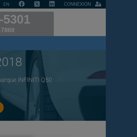
CONNEXION
EN
-5301
-7869
2018
marque INFINITI Q50