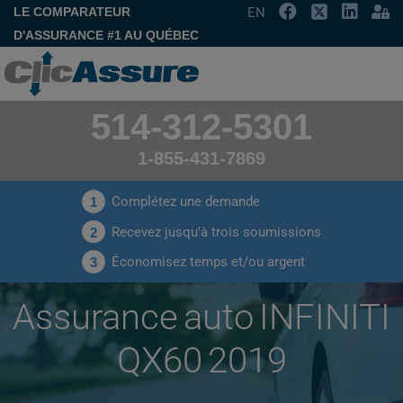
LE COMPARATEUR
EN
D'ASSURANCE #1 AU QUÉBEC
514-312-5301
1-855-431-7869
Complétez une demande
1
Recevez jusqu'à trois soumissions
2
Économisez temps et/ou argent
3
Assurance auto INFINITI
QX60 2019