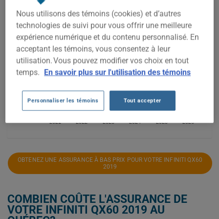
Nous utilisons des témoins (cookies) et d’autres
1 800$
technologies de suivi pour vous offrir une meilleure
expérience numérique et du contenu personnalisé. En
1 600$
acceptant les témoins, vous consentez à leur
utilisation. Vous pouvez modifier vos choix en tout
1 400$
temps.
En savoir plus sur l'utilisation des témoins
1 200$
Personnaliser les témoins
Tout accepter
1 000$
2021
2022
2023
2024
2025
2026
OBTENEZ UNE ASSURANCE À BAS PRIX POUR VOTRE INFINITI QX60
2019
COMBIEN COÛTE L'ASSURANCE DE
VOTRE INFINITI QX60 2019 AU