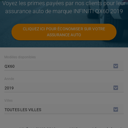
Voyez les primes payées par nos clients pour leur
assurance auto de marque INFINITI QX60 2019
CLIQUEZ ICI POUR ÉCONOMISER SUR VOTRE
ASSURANCE AUTO
Modèles disponibles
QX60
Année
2019
Villes
TOUTES LES VILLES