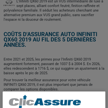
L'Infiniti QX60 2019 est un VUS intermédiaire de luxe à
sept places, alliant confort feutré, finition raffinée et
polyvalence familiale. Il séduit les acheteurs cherchant une
alternative premium aux VUS grand public, sans sacrifier
l'espace ni la douceur de roulement.
COÛTS D'ASSURANCE AUTO INFINITI
QX60 2019 AU FIL DES 5 DERNIÈRES
ANNÉES.
Entre 2021 et 2025, les primes pour l'Infiniti QX60 2019
augmentent fortement, passant de 1037 $ à 2004 $. En 2026,
elles redescendent à 1716 $, ce qui suggère un ajustement à la
baisse après le pic de 2025.
Pour trouver la meilleur assurance pour votre véhicule
INFINITI QX60 2019, il est plus important que jamais de
comparer les options disponibles.
2 000$