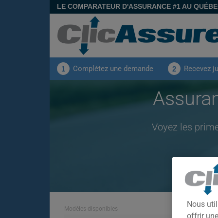
LE COMPARATEUR D'ASSURANCE #1 AU QUÉB
Complétez une demande
Recevez j
1
2
Assura
Voyez les prim
Nous util
Modèles disponibles
offrir u