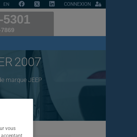
CONNEXION
EN
-5301
-7869
ER 2007
 de marque JEEP
our vous
n acceptant