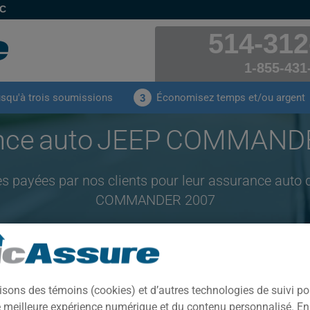
EC
514-312
1-855-431
usqu'à trois soumissions
Économisez temps et/ou argent
3
nce auto JEEP COMMAND
es payées par nos clients pour leur assurance auto
COMMANDER 2007
CLIQUEZ ICI POUR ÉCONOMISER SUR VOTRE ASSURANCE AUTO
isons des témoins (cookies) et d’autres technologies de suivi p
Année
Villes
ne meilleure expérience numérique et du contenu personnalisé. E