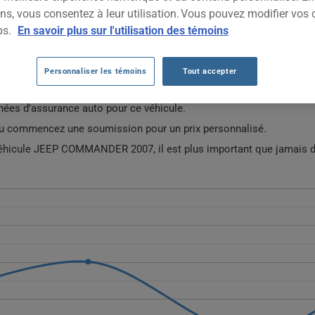
2007
TOUTES LES VIL
ns, vous consentez à leur utilisation. Vous pouvez modifier vos 
ps.
En savoir plus sur l'utilisation des témoins
TO JEEP COMMANDER 2007 DEPUIS 2023
Personnaliser les témoins
Tout accepter
ées d'assurance auto pour ce véhicule.
ou commencez une soumission pour un prix personnalisé.
 véhicule JEEP COMMANDER 2007, il est plus important que jamais d