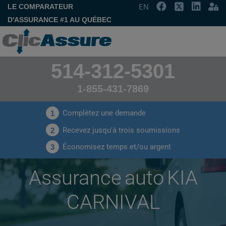
LE COMPARATEUR
EN
D'ASSURANCE #1 AU QUÉBEC
514-312-5301
1-855-431-7869
Complétez une demande
1
Recevez jusqu'à trois soumissions
2
Économisez temps et/ou argent
3
Assurance auto KIA
CARNIVAL