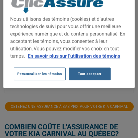
2 000$
1 800$
Nous utilisons des témoins (cookies) et d’autres
technologies de suivi pour vous offrir une meilleure
1 600$
expérience numérique et du contenu personnalisé. En
1 400$
acceptant les témoins, vous consentez à leur
utilisation. Vous pouvez modifier vos choix en tout
1 200$
temps.
En savoir plus sur l'utilisation des témoins
1 000$
Personnaliser les témoins
Tout accepter
800$
2021
2022
2023
2024
2025
2026
OBTENEZ UNE ASSURANCE À BAS PRIX POUR VOTRE KIA CARNIVAL
COMBIEN COÛTE L'ASSURANCE DE
VOTRE KIA CARNIVAL AU QUÉBEC?