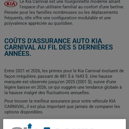
Le Kia Carnival est une fourgonnette moderne alliant
l'espace d'un utilitaire familial au confort d'une berline.
Pensée pour les familles nombreuses ou les déplacements
fréquents, elle offre une configuration modulable et une
polyvalence appréciée au quotidien.
COÛTS D'ASSURANCE AUTO KIA
CARNIVAL AU FIL DES 5 DERNIÈRES
ANNÉES.
Entre 2021 et 2026, les primes pour le Kia Carnival évoluent de
façon irrégulière, passant de 881 $ à 1643 $. Une hausse
marquée est observée jusqu'en 2025 (2001 $), suivie d'une
légère baisse en 2026, ce qui suggère une tendance globale à
la hausse malgré des fluctuations annuelles.
Pour trouver la meilleur assurance pour votre véhicule KIA
CARNIVAL, il est plus important que jamais de comparer les
options disponibles.