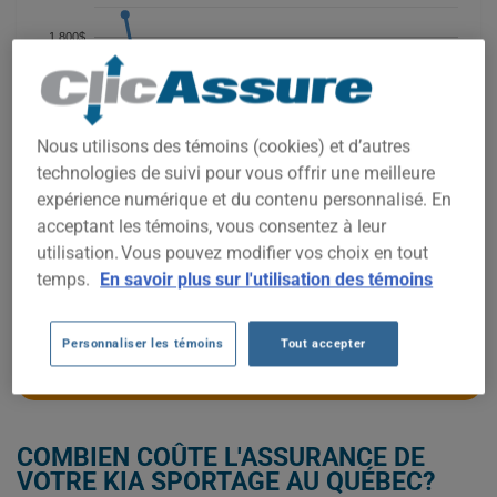
1 800$
1 600$
Nous utilisons des témoins (cookies) et d’autres
1 400$
technologies de suivi pour vous offrir une meilleure
expérience numérique et du contenu personnalisé. En
1 200$
acceptant les témoins, vous consentez à leur
utilisation. Vous pouvez modifier vos choix en tout
1 000$
temps.
En savoir plus sur l'utilisation des témoins
2021
2022
2023
2024
2025
2026
Personnaliser les témoins
Tout accepter
OBTENEZ UNE ASSURANCE À BAS PRIX POUR VOTRE KIA SPORTAGE
COMBIEN COÛTE L'ASSURANCE DE
VOTRE KIA SPORTAGE AU QUÉBEC?