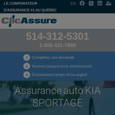
LE COMPARATEUR
EN
D'ASSURANCE #1 AU QUÉBEC
514-312-5301
1-855-431-7869
Complétez une demande
1
Recevez jusqu'à trois soumissions
2
Économisez temps et/ou argent
3
Assurance auto KIA
SPORTAGE