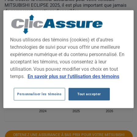
MITSUBISHI ECLIPSE 2025, il est plus important que jamais
de comparer les options disponibles.
2 000$
Nous utilisons des témoins (cookies) et d’autres
technologies de suivi pour vous offrir une meilleure
expérience numérique et du contenu personnalisé. En
1 900$
acceptant les témoins, vous consentez à leur
utilisation. Vous pouvez modifier vos choix en tout
1 800$
temps.
En savoir plus sur l'utilisation des témoins
1 700$
Personnaliser les témoins
Tout accepter
2024
2025
2026
OBTENEZ UNE ASSURANCE À BAS PRIX POUR VOTRE MITSUBISHI