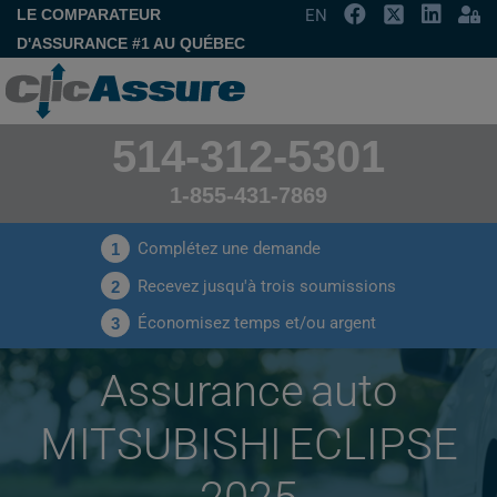
LE COMPARATEUR
EN
D'ASSURANCE #1 AU QUÉBEC
514-312-5301
1-855-431-7869
Complétez une demande
1
Recevez jusqu'à trois soumissions
2
Économisez temps et/ou argent
3
Assurance auto
MITSUBISHI ECLIPSE