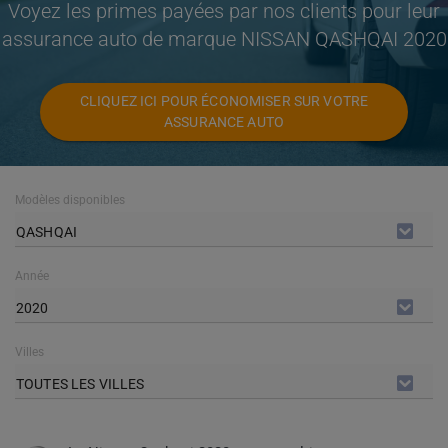
Voyez les primes payées par nos clients pour leur
assurance auto de marque NISSAN QASHQAI 2020
CLIQUEZ ICI POUR ÉCONOMISER SUR VOTRE
ASSURANCE AUTO
Modèles disponibles
QASHQAI
Année
2020
Villes
TOUTES LES VILLES