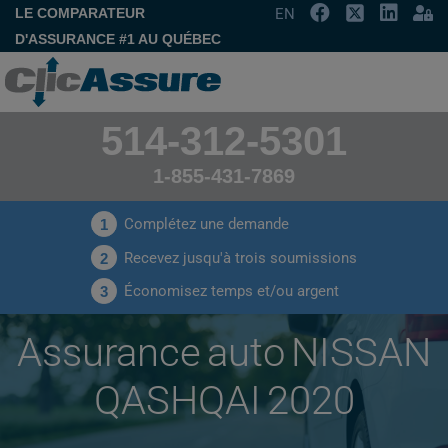
LE COMPARATEUR
EN
D'ASSURANCE #1 AU QUÉBEC
514-312-5301
1-855-431-7869
Complétez une demande
1
Recevez jusqu'à trois soumissions
2
Économisez temps et/ou argent
3
Assurance auto NISSAN
QASHQAI 2020