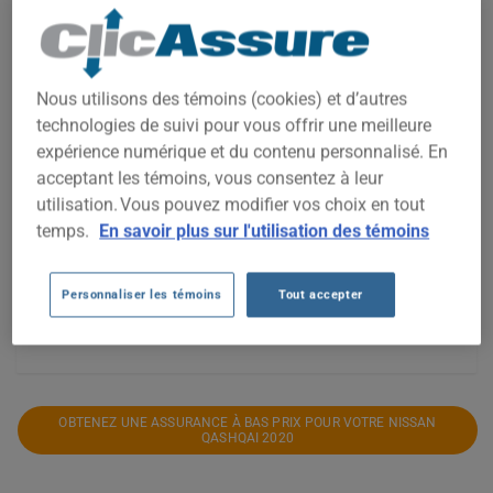
1 300$
Nous utilisons des témoins (cookies) et d’autres
technologies de suivi pour vous offrir une meilleure
1 200$
expérience numérique et du contenu personnalisé. En
acceptant les témoins, vous consentez à leur
1 100$
utilisation. Vous pouvez modifier vos choix en tout
temps.
En savoir plus sur l'utilisation des témoins
1 000$
Personnaliser les témoins
Tout accepter
900$
2021
2022
2023
2024
2025
2026
OBTENEZ UNE ASSURANCE À BAS PRIX POUR VOTRE NISSAN
QASHQAI 2020