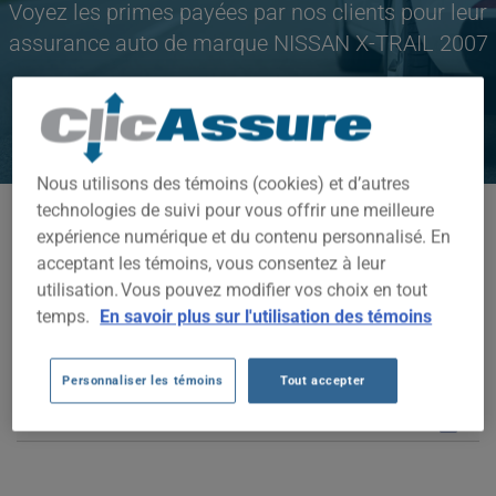
Voyez les primes payées par nos clients pour leur
assurance auto de marque NISSAN X-TRAIL 2007
CLIQUEZ ICI POUR ÉCONOMISER SUR VOTRE
ASSURANCE AUTO
Nous utilisons des témoins (cookies) et d’autres
technologies de suivi pour vous offrir une meilleure
Modèles disponibles
expérience numérique et du contenu personnalisé. En
X-TRAIL
acceptant les témoins, vous consentez à leur
utilisation. Vous pouvez modifier vos choix en tout
Année
temps.
En savoir plus sur l'utilisation des témoins
2007
Personnaliser les témoins
Tout accepter
Villes
TOUTES LES VILLES