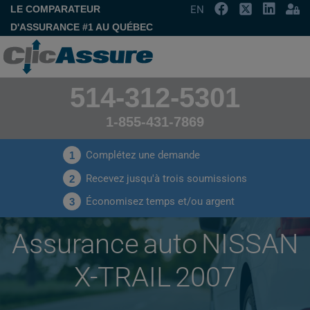
LE COMPARATEUR
EN
D'ASSURANCE #1 AU QUÉBEC
514-312-5301
1-855-431-7869
Complétez une demande
1
Recevez jusqu'à trois soumissions
2
Économisez temps et/ou argent
3
Assurance auto NISSAN
X-TRAIL 2007