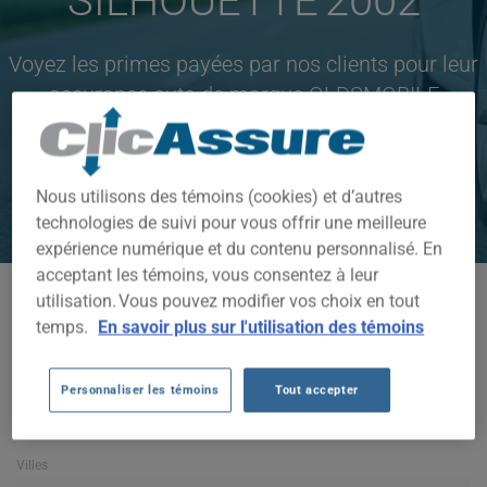
SILHOUETTE 2002
Voyez les primes payées par nos clients pour leur
assurance auto de marque OLDSMOBILE
SILHOUETTE 2002
CLIQUEZ ICI POUR ÉCONOMISER SUR VOTRE
Nous utilisons des témoins (cookies) et d’autres
ASSURANCE AUTO
technologies de suivi pour vous offrir une meilleure
expérience numérique et du contenu personnalisé. En
acceptant les témoins, vous consentez à leur
utilisation. Vous pouvez modifier vos choix en tout
Modèles disponibles
temps.
En savoir plus sur l'utilisation des témoins
SILHOUETTE
Année
Personnaliser les témoins
Tout accepter
2002
Villes