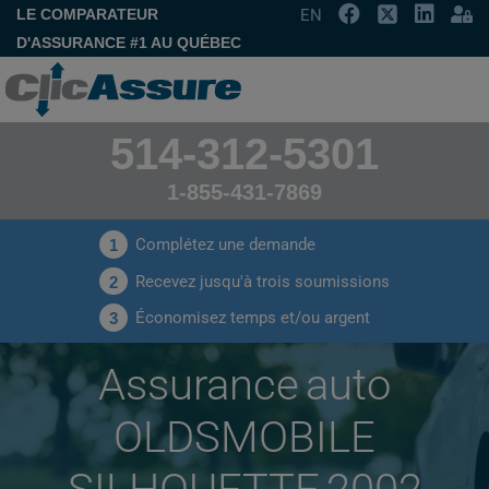
LE COMPARATEUR
EN
D'ASSURANCE #1 AU QUÉBEC
514-312-5301
1-855-431-7869
Complétez une demande
1
Recevez jusqu'à trois soumissions
2
Économisez temps et/ou argent
3
Assurance auto
OLDSMOBILE