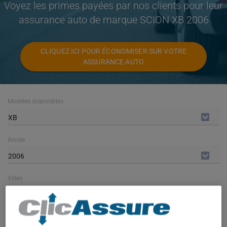
Voyez les primes payées par nos clients pour leur
assurance auto de marque SCION XB 2006
CLIQUEZ ICI POUR ÉCONOMISER SUR VOTRE
ASSURANCE AUTO
Modèles disponibles
XB
Année
2006
Villes
TOUTES LES VILLES