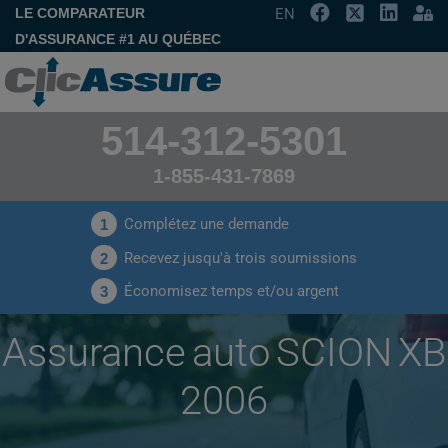
LE COMPARATEUR
EN
D'ASSURANCE #1 AU QUÉBEC
514-312-5301
1-855-431-7869
Complétez une demande
1
Recevez jusqu'à trois soumissions
2
Économisez temps et/ou argent
3
Assurance auto SCION XB
2006