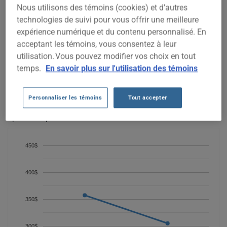
COÛTS D'ASSURANCE AUTO
Nous utilisons des témoins (cookies) et d’autres
SCION XB 2006 DEPUIS 2024.
technologies de suivi pour vous offrir une meilleure
expérience numérique et du contenu personnalisé. En
acceptant les témoins, vous consentez à leur
Nous n'avons pas encore suffisamment de données
utilisation. Vous pouvez modifier vos choix en tout
d'assurance auto pour ce véhicule.
temps.
En savoir plus sur l'utilisation des témoins
Essayez un autre modèle ou une autre année, ou
commencez une soumission pour un prix personnalisé.
Personnaliser les témoins
Tout accepter
Pour trouver la meilleur assurance pour votre véhicule SCION
XB 2006, il est plus important que jamais de comparer les
options disponibles.
450$
400$
350$
300$