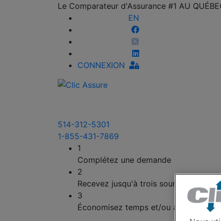
Le Comparateur d'Assurance #1 AU QUÉB
EN
CONNEXION
514-312-5301
1-855-431-7869
1
Complétez une demande
2
Recevez jusqu'à trois soumissions
3
Économisez temps et/ou argent