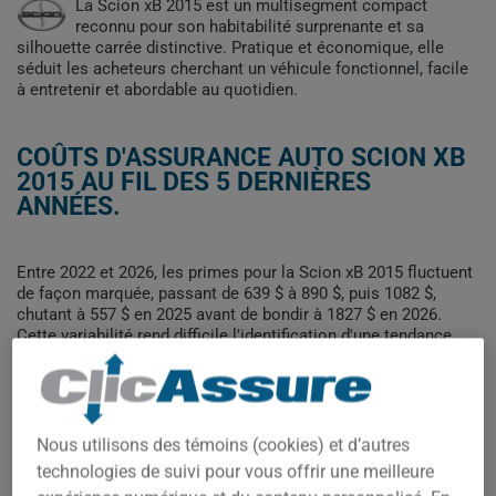
La Scion xB 2015 est un multisegment compact
reconnu pour son habitabilité surprenante et sa
silhouette carrée distinctive. Pratique et économique, elle
séduit les acheteurs cherchant un véhicule fonctionnel, facile
à entretenir et abordable au quotidien.
COÛTS D'ASSURANCE AUTO SCION XB
2015 AU FIL DES 5 DERNIÈRES
ANNÉES.
Entre 2022 et 2026, les primes pour la Scion xB 2015 fluctuent
de façon marquée, passant de 639 $ à 890 $, puis 1082 $,
chutant à 557 $ en 2025 avant de bondir à 1827 $ en 2026.
Cette variabilité rend difficile l'identification d'une tendance
stable sur la période.
Pour trouver la meilleur assurance pour votre véhicule SCION
XB 2015, il est plus important que jamais de comparer les
options disponibles.
Nous utilisons des témoins (cookies) et d’autres
technologies de suivi pour vous offrir une meilleure