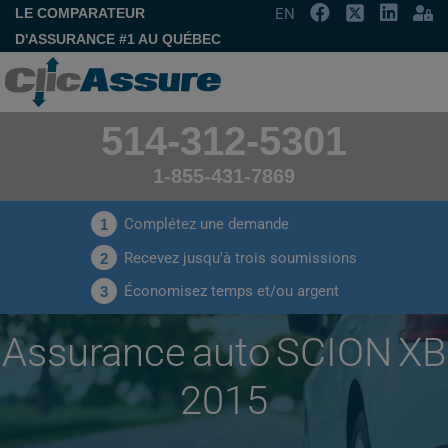
LE COMPARATEUR
EN
D'ASSURANCE #1 AU QUÉBEC
514-312-5301
1-855-431-7869
Complétez une demande
1
Recevez jusqu'à trois soumissions
2
Économisez temps et/ou argent
3
Assurance auto SCION XB
2015