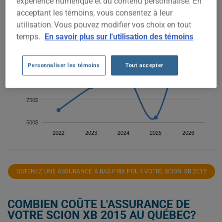
expérience numérique et du contenu personnalisé. En
1 750$
acceptant les témoins, vous consentez à leur
utilisation. Vous pouvez modifier vos choix en tout
1 500$
temps.
En savoir plus sur l'utilisation des témoins
1 250$
Personnaliser les témoins
Tout accepter
1 000$
750$
500$
2022
2023
2024
2025
2026
OBTENEZ UNE ASSURANCE À BAS PRIX POUR VOTRE SCION XB 2015
COMBIEN COÛTE L'ASSURANCE DE
VOTRE SCION XB 2015 AU QUÉBEC?