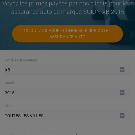
Voyez les primes payées par nos clients pour leur
assurance auto de marque SCION XB 2015
CLIQUEZ ICI POUR ÉCONOMISER SUR VOTRE
ASSURANCE AUTO
Modèles disponibles
XB
Année
2015
Villes
TOUTES LES VILLES