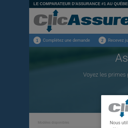
LE COMPARATEUR D'ASSURANCE #1 AU QUÉB
Complétez une demande
Recevez j
1
2
As
Voyez les primes 
Nous util
Modèles disponibles