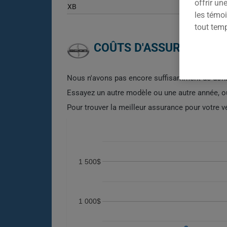
offrir u
XB
les témoi
tout tem
COÛTS D'ASSURANCE AU
Nous n'avons pas encore suffisamment de donn
Essayez un autre modèle ou une autre année, 
Pour trouver la meilleur assurance pour votre 
1 500$
1 000$