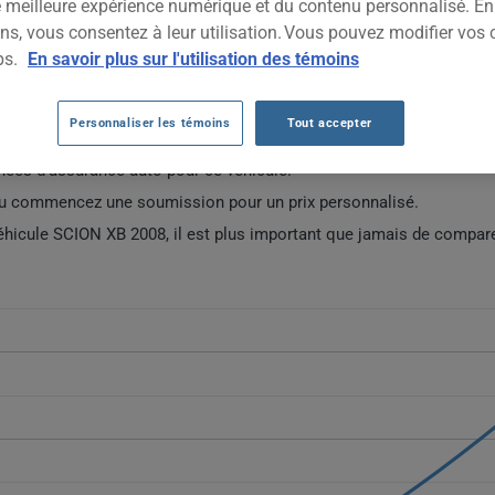
ne meilleure expérience numérique et du contenu personnalisé. E
2008
TOUTES LES VIL
ns, vous consentez à leur utilisation. Vous pouvez modifier vos 
ps.
En savoir plus sur l'utilisation des témoins
TO SCION XB 2008 DEPUIS 2023.
Personnaliser les témoins
Tout accepter
ées d'assurance auto pour ce véhicule.
ou commencez une soumission pour un prix personnalisé.
véhicule SCION XB 2008, il est plus important que jamais de compare