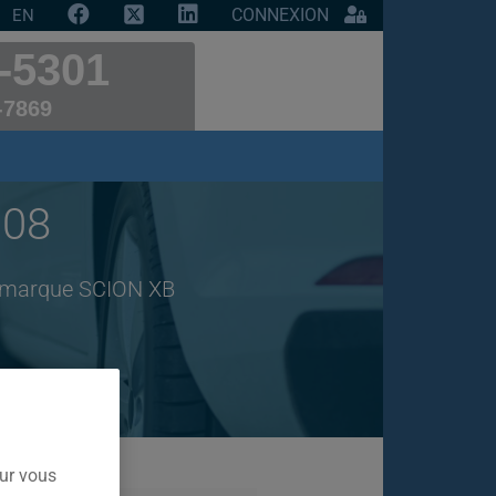
CONNEXION
EN
-5301
-7869
008
de marque SCION XB
our vous