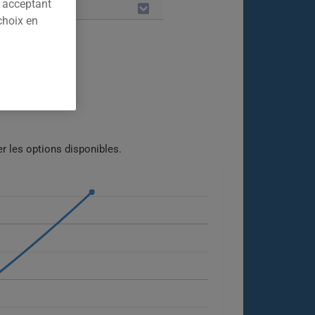
n acceptant
LES
choix en
r les options disponibles.