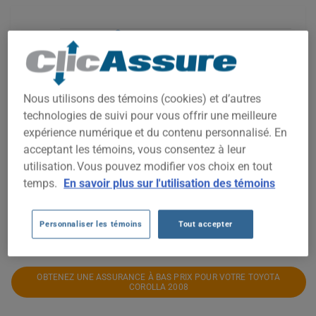
2 000$
Nous utilisons des témoins (cookies) et d’autres
1 500$
technologies de suivi pour vous offrir une meilleure
expérience numérique et du contenu personnalisé. En
1 000$
acceptant les témoins, vous consentez à leur
utilisation. Vous pouvez modifier vos choix en tout
temps.
En savoir plus sur l'utilisation des témoins
500$
2021
2022
2023
2024
2025
2026
Personnaliser les témoins
Tout accepter
OBTENEZ UNE ASSURANCE À BAS PRIX POUR VOTRE TOYOTA
COROLLA 2008