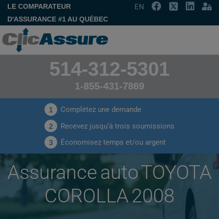
LE COMPARATEUR
EN
D'ASSURANCE #1 AU QUÉBEC
514-312-5301
1-855-431-7869
Complétez une demande
1
Recevez jusqu'à trois soumissions
2
Économisez temps et/ou argent
3
Assurance auto TOYOTA
COROLLA 2008