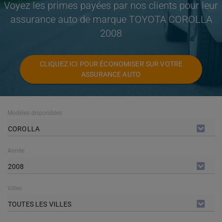
Voyez les primes payées par nos clients pour leur
assurance auto de marque TOYOTA COROLLA
2008
CLIQUEZ ICI POUR ÉCONOMISER SUR VOTRE
ASSURANCE AUTO
Modèles disponibles
COROLLA
Année
2008
Villes
TOUTES LES VILLES