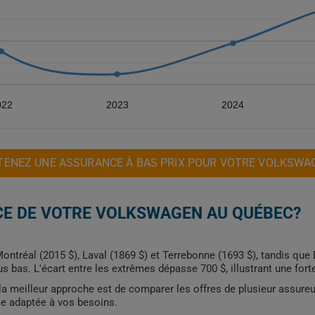
022
2023
2024
TENEZ UNE ASSURANCE À BAS PRIX POUR VOTRE VOLKSWA
CE DE VOTRE VOLKSWAGEN AU QUÉBEC?
ontréal (2015 $), Laval (1869 $) et Terrebonne (1693 $), tandis que
s bas. L'écart entre les extrêmes dépasse 700 $, illustrant une fort
, la meilleur approche est de comparer les offres de plusieur assure
me adaptée à vos besoins.