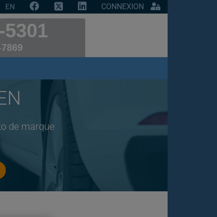
CONNEXION
EN
-5301
-7869
GEN
uto de marque