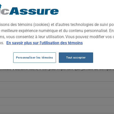
TOUTES LES VILLES
d reconnu pour ses véhicules bien construits, alliant fiabilité eu
isons des témoins (cookies) et d’autres technologies de suivi p
 VUS familial, appréciée pour son équilibre entre qualité de fabrica
ne meilleure expérience numérique et du contenu personnalisé. E
ns, vous consentez à leur utilisation. Vous pouvez modifier vos 
OLKSWAGEN AU FIL DES 5 DERNIÈRES AN
ps.
En savoir plus sur l'utilisation des témoins
r les véhicules Volkswagen fluctuent de façon marquée : après un 
Personnaliser les témoins
Tout accepter
u'à 1529 $ en 2026. Cette variation reflète des ajustements de mar
véhicule VOLKSWAGEN, il est plus important que jamais de comparer