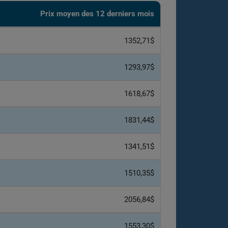
Prix ​​moyen des 12 derniers mois
1352,71$
1293,97$
1618,67$
1831,44$
1341,51$
1510,35$
2056,84$
1553,30$