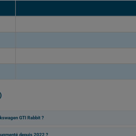
)
lkswagen GTI Rabbit ?
 augmenté depuis 2022 ?