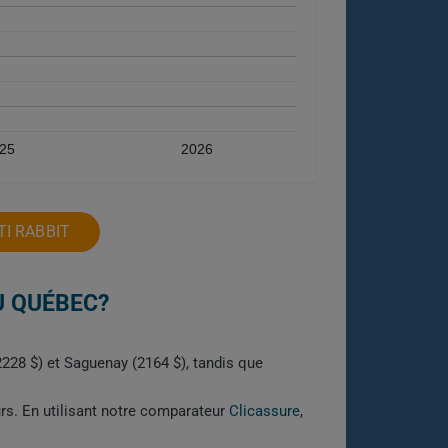
25
2026
I RABBIT
U QUÉBEC?
(2228 $) et Saguenay (2164 $), tandis que
urs. En utilisant notre comparateur
Clicassure
,