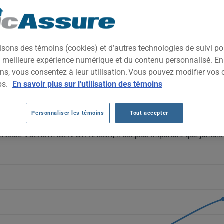
TOUTES LES ANNÉES
TOUTES LES VIL
cte sportive au tempérament vif, alliant look sobre et performance
isons des témoins (cookies) et d’autres technologies de suivi p
s qui veulent une voiture pratique au quotidien mais amusante à con
ne meilleure expérience numérique et du contenu personnalisé. E
ns, vous consentez à leur utilisation. Vous pouvez modifier vos 
OLKSWAGEN GTI RABBIT AU FIL DES 5 DE
ps.
En savoir plus sur l'utilisation des témoins
gen GTI Rabbit augmentent de façon constante, passant de 1240 $ à
Personnaliser les témoins
Tout accepter
parations pour ce modèle sportif.
 véhicule VOLKSWAGEN GTI RABBIT, il est plus important que jamais