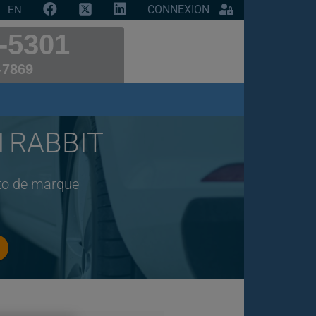
CONNEXION
EN
-5301
-7869
I RABBIT
uto de marque