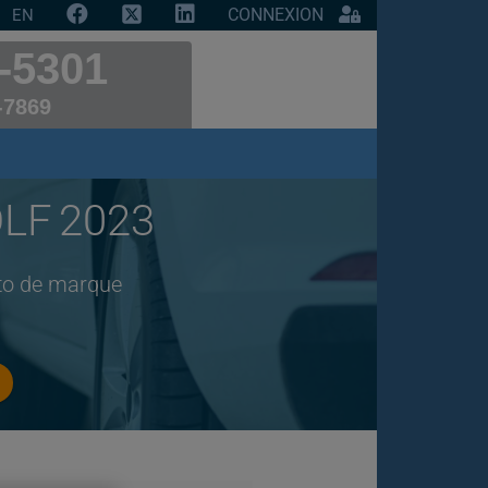
CONNEXION
EN
-5301
-7869
LF 2023
uto de marque