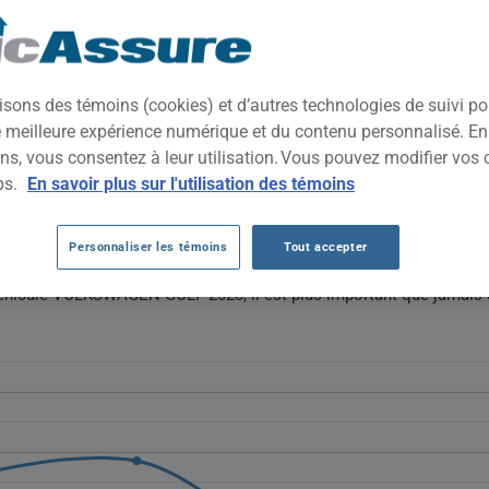
2023
TOUTES LES VIL
e compacte européenne reconnue pour sa tenue de route précise, sa
isons des témoins (cookies) et d’autres technologies de suivi p
ombine praticité, technologie moderne et plaisir de conduite dans 
ne meilleure expérience numérique et du contenu personnalisé. E
ns, vous consentez à leur utilisation. Vous pouvez modifier vos 
OLKSWAGEN GOLF 2023 DEPUIS 2023.
ps.
En savoir plus sur l'utilisation des témoins
3 fluctuent de façon marquée, passant de 2221 $ à 2370 $, puis chu
Personnaliser les témoins
Tout accepter
ôt qu'une tendance linéaire claire.
 véhicule VOLKSWAGEN GOLF 2023, il est plus important que jamais 