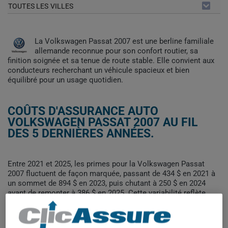
TOUTES LES VILLES
La Volkswagen Passat 2007 est une berline familiale
allemande reconnue pour son confort routier, sa
finition soignée et sa tenue de route stable. Elle convient aux
conducteurs recherchant un véhicule spacieux et bien
équilibré pour un usage quotidien.
COÛTS D'ASSURANCE AUTO
VOLKSWAGEN PASSAT 2007 AU FIL
DES 5 DERNIÈRES ANNÉES.
Entre 2021 et 2025, les primes pour la Volkswagen Passat
2007 fluctuent de façon marquée, passant de 434 $ en 2021 à
un sommet de 894 $ en 2023, puis chutant à 250 $ en 2024
avant de remonter à 386 $ en 2025. Cette variabilité reflète
possiblement des changements dans le profil des assurés
plutôt qu'une tendance stable.
Pour trouver la meilleur assurance pour votre véhicule