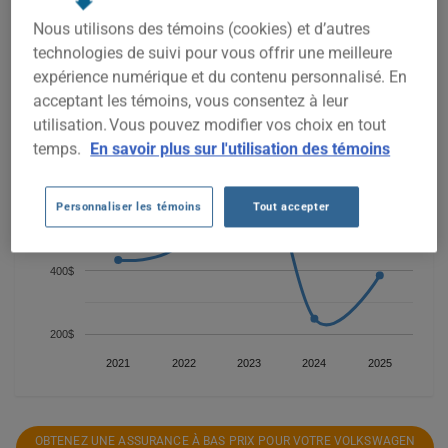
VOLKSWAGEN PASSAT 2007, il est plus important que jamais
Nous utilisons des témoins (cookies) et d’autres
de comparer les options disponibles.
technologies de suivi pour vous offrir une meilleure
expérience numérique et du contenu personnalisé. En
acceptant les témoins, vous consentez à leur
utilisation. Vous pouvez modifier vos choix en tout
800$
temps.
En savoir plus sur l'utilisation des témoins
Personnaliser les témoins
Tout accepter
600$
400$
200$
2021
2022
2023
2024
2025
OBTENEZ UNE ASSURANCE À BAS PRIX POUR VOTRE VOLKSWAGEN