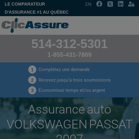
LE COMPARATEUR
EN
D'ASSURANCE #1 AU QUÉBEC
514-312-5301
1-855-431-7869
Complétez une demande
1
Recevez jusqu'à trois soumissions
2
Économisez temps et/ou argent
3
Assurance auto
VOLKSWAGEN PASSAT