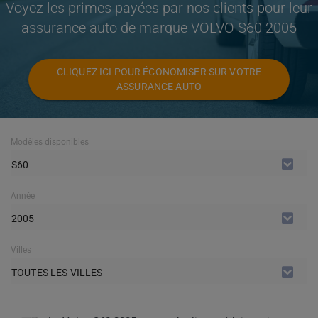
Voyez les primes payées par nos clients pour leur
assurance auto de marque VOLVO S60 2005
CLIQUEZ ICI POUR ÉCONOMISER SUR VOTRE
ASSURANCE AUTO
Modèles disponibles
S60
Année
2005
Villes
TOUTES LES VILLES