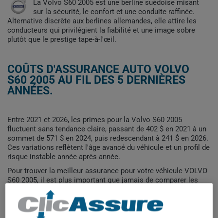
La Volvo S60 2005 est une berline suédoise misant
sur la sécurité, le confort et une conduite raffinée.
Alternative discrète aux berlines allemandes, elle attire les
conducteurs qui privilégient la fiabilité et une image sobre
plutôt que le prestige tape-à-l'œil.
COÛTS D'ASSURANCE AUTO VOLVO
S60 2005 AU FIL DES 5 DERNIÈRES
ANNÉES.
Entre 2021 et 2026, les primes pour la Volvo S60 2005
fluctuent sans tendance claire, passant de 402 $ en 2021 à un
sommet de 571 $ en 2024, puis redescendant à 241 $ en 2026.
Ces variations reflètent l'âge avancé du véhicule et un profil de
risque instable année après année.
Pour trouver la meilleur assurance pour votre véhicule VOLVO
S60 2005, il est plus important que jamais de comparer les
options disponibles.