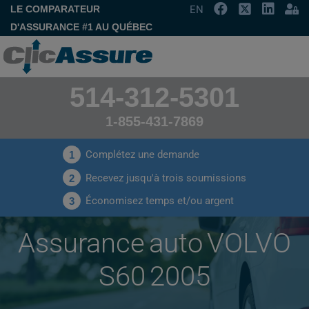
LE COMPARATEUR
EN
D'ASSURANCE #1 AU QUÉBEC
514-312-5301
1-855-431-7869
Complétez une demande
1
Recevez jusqu'à trois soumissions
2
Économisez temps et/ou argent
3
Assurance auto VOLVO
S60 2005