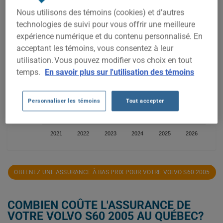
Nous utilisons des témoins (cookies) et d’autres
600$
technologies de suivi pour vous offrir une meilleure
expérience numérique et du contenu personnalisé. En
500$
acceptant les témoins, vous consentez à leur
utilisation. Vous pouvez modifier vos choix en tout
400$
temps.
En savoir plus sur l'utilisation des témoins
300$
Personnaliser les témoins
Tout accepter
200$
2021
2022
2023
2024
2025
2026
OBTENEZ UNE ASSURANCE À BAS PRIX POUR VOTRE VOLVO S60 2005
COMBIEN COÛTE L'ASSURANCE DE
VOTRE VOLVO S60 2005 AU QUÉBEC?