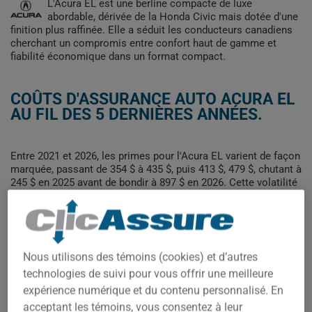
L'Acura EL est une berline compacte de luxe
abordable, dérivée de la Honda Civic mais dotée d'une
finition plus raffinée. Elle a séduit les conducteurs canadiens
cherchant un compromis entre confort haut de gamme et
fiabilité économique dans un format compact.
COÛTS D'ASSURANCE AUTO ACURA EL
AU FIL DES 5 DERNIÈRES ANNÉES.
Entre 2021 et 2026, les primes pour l'Acura EL varient de façon
marquée, passant de 354 $ à 435 $, puis 413 $, 479 $, chutant à
245 $ en 2025 avant de bondir à 897 $ en 2026. Cette volatilité
rend difficile l'identification d'une tendance stable sur la
période.
Pour trouver la meilleur assurance pour votre véhicule ACURA
EL, il est plus important que jamais de comparer les options
disponibles.
Nous utilisons des témoins (cookies) et d’autres
technologies de suivi pour vous offrir une meilleure
expérience numérique et du contenu personnalisé. En
acceptant les témoins, vous consentez à leur