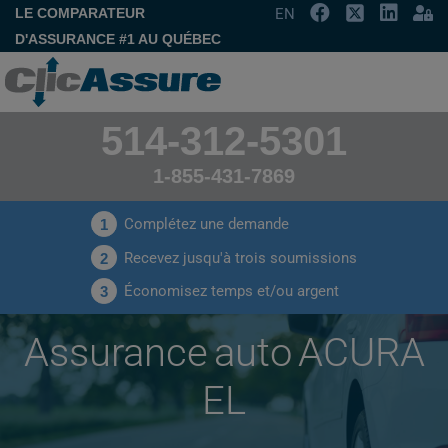
LE COMPARATEUR
EN
D'ASSURANCE #1 AU QUÉBEC
514-312-5301
1-855-431-7869
Complétez une demande
1
Recevez jusqu'à trois soumissions
2
Économisez temps et/ou argent
3
Assurance auto ACURA
EL